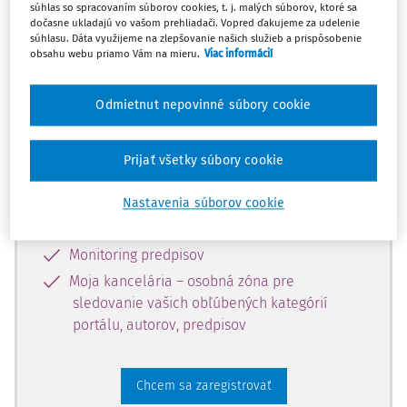
súhlas so spracovaním súborov cookies, t. j. malých súborov, ktoré sa
dostupný predplatiteľom portálu.
dočasne ukladajú vo vašom prehliadači. Vopred ďakujeme za udelenie
súhlasu. Dáta využijeme na zlepšovanie našich služieb a prispôsobenie
obsahu webu priamo Vám na mieru.
Viac informácií
Odomknite si prístup k odbornému
obsahu a získajte prístup na 10 dní
Odmietnut nepovinné súbory cookie
zdarma, stačí sa len zaregistrovať.
Prijať všetky súbory cookie
Vďaka registrácii získate prístup aj k
vybranému obsahu:
Nastavenia súborov cookie
Odborné články z časopisov
Monitoring predpisov
Moja kancelária – osobná zóna pre
sledovanie vašich obľúbených kategórií
portálu, autorov, predpisov
Chcem sa zaregistrovať