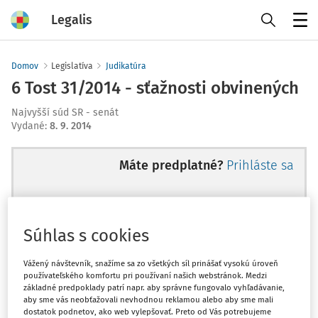
Legalis
Menu
Domov
Legislatíva
Judikatúra
6 Tost 31/2014 - sťažnosti obvinených
Najvyšší súd SR - senát
Vydané
:
8. 9. 2014
Máte predplatné?
Prihláste sa
Súhlas s cookies
Ups, zatiaľ ste si prečítali len
začiatok...
Vážený návštevník, snažíme sa zo všetkých síl prinášať vysokú úroveň
používateľského komfortu pri používaní našich webstránok. Medzi
základné predpoklady patrí napr. aby správne fungovalo vyhľadávanie,
aby sme vás neobťažovali nevhodnou reklamou alebo aby sme mali
Celý odborný obsah z tejto oblasti je
dostatok podnetov, ako web vylepšovať. Preto od Vás potrebujeme