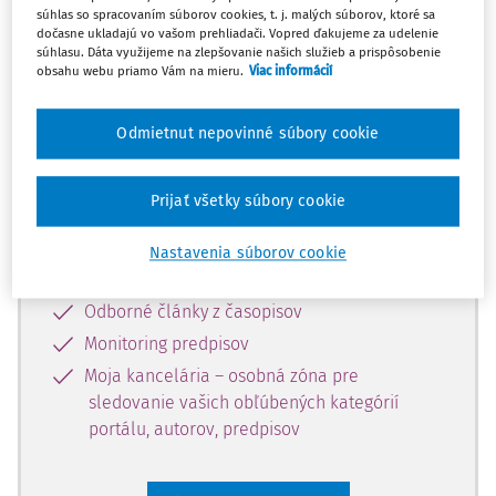
súhlas so spracovaním súborov cookies, t. j. malých súborov, ktoré sa
Celý odborný obsah z tejto oblasti je
dočasne ukladajú vo vašom prehliadači. Vopred ďakujeme za udelenie
súhlasu. Dáta využijeme na zlepšovanie našich služieb a prispôsobenie
dostupný predplatiteľom portálu.
obsahu webu priamo Vám na mieru.
Viac informácií
Odomknite si prístup k odbornému
Odmietnut nepovinné súbory cookie
obsahu a získajte prístup na 10 dní
zdarma, stačí sa len zaregistrovať.
Prijať všetky súbory cookie
Vďaka registrácii získate prístup aj k
Nastavenia súborov cookie
vybranému obsahu:
Odborné články z časopisov
Monitoring predpisov
Moja kancelária – osobná zóna pre
sledovanie vašich obľúbených kategórií
portálu, autorov, predpisov