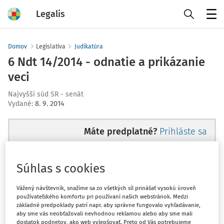
Legalis
Menu
Domov
Legislatíva
Judikatúra
6 Ndt 14/2014 - odnatie a prikázanie
veci
Najvyšší súd SR - senát
Vydané
:
8. 9. 2014
Máte predplatné?
Prihláste sa
Súhlas s cookies
Ups, zatiaľ ste si prečítali len
Vážený návštevník, snažíme sa zo všetkých síl prinášať vysokú úroveň
používateľského komfortu pri používaní našich webstránok. Medzi
začiatok...
základné predpoklady patrí napr. aby správne fungovalo vyhľadávanie,
aby sme vás neobťažovali nevhodnou reklamou alebo aby sme mali
dostatok podnetov, ako web vylepšovať. Preto od Vás potrebujeme