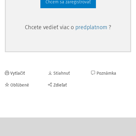
Chcem sa zaregistrovať
Chcete vedieť viac o
predplatnom
?
Vytlačiť
Stiahnuť
Poznámka
Obľúbené
Zdieľať