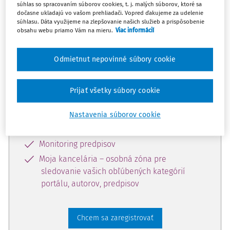
súhlas so spracovaním súborov cookies, t. j. malých súborov, ktoré sa
dostupný predplatiteľom portálu.
dočasne ukladajú vo vašom prehliadači. Vopred ďakujeme za udelenie
súhlasu. Dáta využijeme na zlepšovanie našich služieb a prispôsobenie
obsahu webu priamo Vám na mieru.
Viac informácií
Odomknite si prístup k odbornému
obsahu a získajte prístup na 10 dní
Odmietnut nepovinné súbory cookie
zdarma, stačí sa len zaregistrovať.
Prijať všetky súbory cookie
Vďaka registrácii získate prístup aj k
vybranému obsahu:
Nastavenia súborov cookie
Odborné články z časopisov
Monitoring predpisov
Moja kancelária – osobná zóna pre
sledovanie vašich obľúbených kategórií
portálu, autorov, predpisov
Chcem sa zaregistrovať