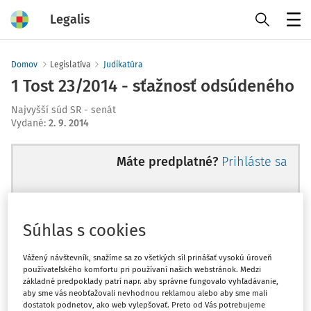
Legalis
Menu
Domov
Legislatíva
Judikatúra
1 Tost 23/2014 - sťažnosť odsúdeného
Najvyšší súd SR - senát
Vydané
:
2. 9. 2014
Máte predplatné?
Prihláste sa
Súhlas s cookies
Ups, zatiaľ ste si prečítali len
začiatok...
Vážený návštevník, snažíme sa zo všetkých síl prinášať vysokú úroveň
používateľského komfortu pri používaní našich webstránok. Medzi
základné predpoklady patrí napr. aby správne fungovalo vyhľadávanie,
aby sme vás neobťažovali nevhodnou reklamou alebo aby sme mali
Celý odborný obsah z tejto oblasti je
dostatok podnetov, ako web vylepšovať. Preto od Vás potrebujeme