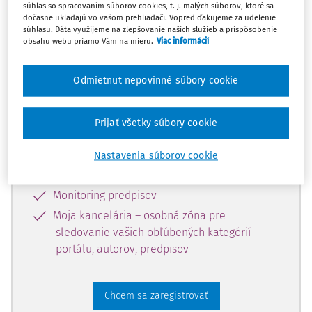
súhlas so spracovaním súborov cookies, t. j. malých súborov, ktoré sa
dostupný predplatiteľom portálu.
dočasne ukladajú vo vašom prehliadači. Vopred ďakujeme za udelenie
súhlasu. Dáta využijeme na zlepšovanie našich služieb a prispôsobenie
obsahu webu priamo Vám na mieru.
Viac informácií
Odomknite si prístup k odbornému
obsahu a získajte prístup na 10 dní
Odmietnut nepovinné súbory cookie
zdarma, stačí sa len zaregistrovať.
Prijať všetky súbory cookie
Vďaka registrácii získate prístup aj k
vybranému obsahu:
Nastavenia súborov cookie
Odborné články z časopisov
Monitoring predpisov
Moja kancelária – osobná zóna pre
sledovanie vašich obľúbených kategórií
portálu, autorov, predpisov
Chcem sa zaregistrovať