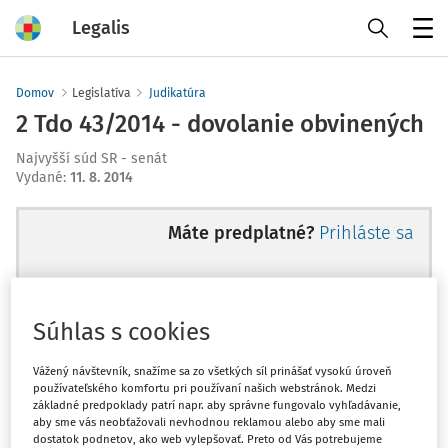
Legalis
Menu
Domov
Legislatíva
Judikatúra
2 Tdo 43/2014 - dovolanie obvinených
Najvyšší súd SR - senát
Vydané
:
11. 8. 2014
Máte predplatné?
Prihláste sa
Súhlas s cookies
Ups, zatiaľ ste si prečítali len
začiatok...
Vážený návštevník, snažíme sa zo všetkých síl prinášať vysokú úroveň
používateľského komfortu pri používaní našich webstránok. Medzi
základné predpoklady patrí napr. aby správne fungovalo vyhľadávanie,
aby sme vás neobťažovali nevhodnou reklamou alebo aby sme mali
Celý odborný obsah z tejto oblasti je
dostatok podnetov, ako web vylepšovať. Preto od Vás potrebujeme