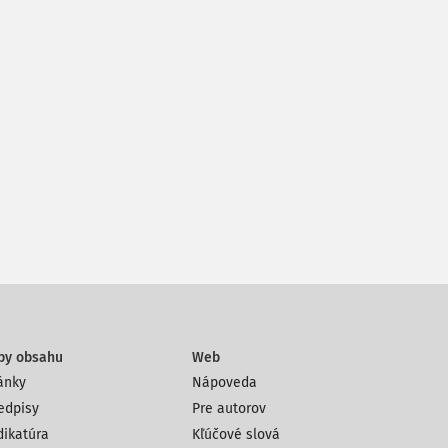
py obsahu
Web
ánky
Nápoveda
edpisy
Pre autorov
dikatúra
Kľúčové slová