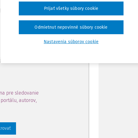
Zdieľať
Prijať všetky súbory cookie
je dostupný predplatiteľom
Poznámka
Odmietnut nepovinné súbory cookie
ahu a získajte prístup na 10
Nastavenia súborov cookie
 zaregistrovať.
 aj k vybranému obsahu:
na pre sledovanie
portálu, autorov,
trovať