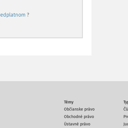
redplatnom
?
Témy
Ty
Občianske právo
Čl
Obchodné právo
Pr
Ústavné právo
Ju