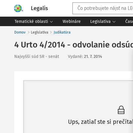
Legalis
Tematické oblasti
Webináre
Legislatíva
Čas
Domov
Legislatíva
Judikatúra
4 Urto 4/2014 - odvolanie ods
Najvyšší súd SR - senát
Vydané
:
21. 7. 2014
Ups, zatiaľ ste si prečíta