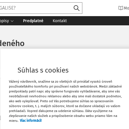
Mo
opisy
Predplatné
Kontakt
údeného
Súhlas s cookies
Vytlačiť
Vážený návštevník, snažíme sa zo všetkých síl prinášať vysokú úroveň
Máte predplatné?
Prihláste sa
používateľského komfortu pri používaní našich webstránok. Medzi základné
predpoklady patrí napr. aby správne fungovalo vyhľadávanie, aby sme vás
neobťažovali nevhodnou reklamou alebo aby sme mali dostatok podnetov,
Obľúbené
ako web vylepšovať. Preto od Vás potrebujeme súhlas so spracovaním
súborov cookies, t. j. malých súborov, ktoré sa dočasne ukladajú vo vašom
prehliadači. Vopred ďakujeme za udelenie súhlasu. Dáta využijeme na
Stiahnuť
zlepšovanie našich služieb a prispôsobenie obsahu webu priamo Vám na
li len začiatok...
mieru.
Viac informácií