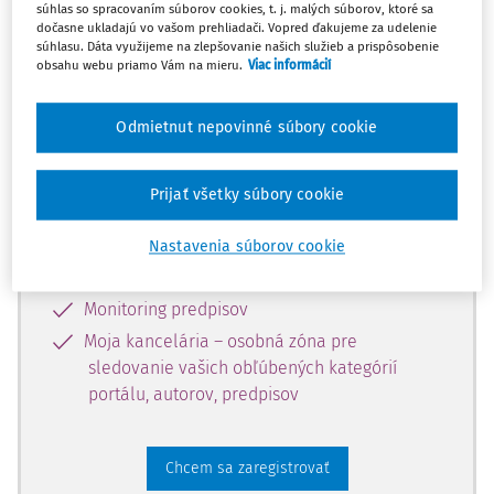
súhlas so spracovaním súborov cookies, t. j. malých súborov, ktoré sa
dostupný predplatiteľom portálu.
dočasne ukladajú vo vašom prehliadači. Vopred ďakujeme za udelenie
súhlasu. Dáta využijeme na zlepšovanie našich služieb a prispôsobenie
obsahu webu priamo Vám na mieru.
Viac informácií
Odomknite si prístup k odbornému
obsahu a získajte prístup na 10 dní
Odmietnut nepovinné súbory cookie
zdarma, stačí sa len zaregistrovať.
Prijať všetky súbory cookie
Vďaka registrácii získate prístup aj k
vybranému obsahu:
Nastavenia súborov cookie
Odborné články z časopisov
Monitoring predpisov
Moja kancelária – osobná zóna pre
sledovanie vašich obľúbených kategórií
portálu, autorov, predpisov
Chcem sa zaregistrovať