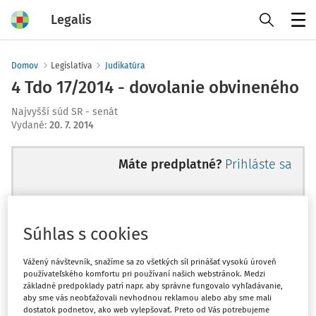
Legalis
Menu
Domov
Legislatíva
Judikatúra
4 Tdo 17/2014 - dovolanie obvineného
Najvyšší súd SR - senát
Vydané
:
20. 7. 2014
Máte predplatné?
Prihláste sa
Súhlas s cookies
Ups, zatiaľ ste si prečítali len
začiatok...
Vážený návštevník, snažíme sa zo všetkých síl prinášať vysokú úroveň
používateľského komfortu pri používaní našich webstránok. Medzi
základné predpoklady patrí napr. aby správne fungovalo vyhľadávanie,
aby sme vás neobťažovali nevhodnou reklamou alebo aby sme mali
Celý odborný obsah z tejto oblasti je
dostatok podnetov, ako web vylepšovať. Preto od Vás potrebujeme