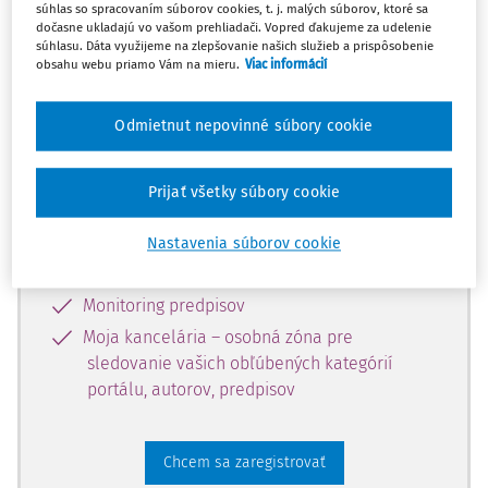
súhlas so spracovaním súborov cookies, t. j. malých súborov, ktoré sa
dostupný predplatiteľom portálu.
dočasne ukladajú vo vašom prehliadači. Vopred ďakujeme za udelenie
súhlasu. Dáta využijeme na zlepšovanie našich služieb a prispôsobenie
obsahu webu priamo Vám na mieru.
Viac informácií
Odomknite si prístup k odbornému
obsahu a získajte prístup na 10 dní
Odmietnut nepovinné súbory cookie
zdarma, stačí sa len zaregistrovať.
Prijať všetky súbory cookie
Vďaka registrácii získate prístup aj k
vybranému obsahu:
Nastavenia súborov cookie
Odborné články z časopisov
Monitoring predpisov
Moja kancelária – osobná zóna pre
sledovanie vašich obľúbených kategórií
portálu, autorov, predpisov
Chcem sa zaregistrovať