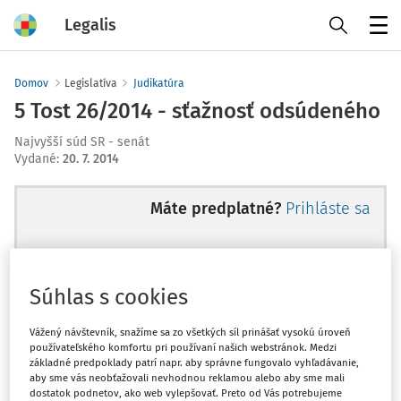
Legalis
Menu
Domov
Legislatíva
Judikatúra
5 Tost 26/2014 - sťažnosť odsúdeného
Najvyšší súd SR - senát
Vydané
:
20. 7. 2014
Máte predplatné?
Prihláste sa
Súhlas s cookies
Ups, zatiaľ ste si prečítali len
začiatok...
Vážený návštevník, snažíme sa zo všetkých síl prinášať vysokú úroveň
používateľského komfortu pri používaní našich webstránok. Medzi
základné predpoklady patrí napr. aby správne fungovalo vyhľadávanie,
aby sme vás neobťažovali nevhodnou reklamou alebo aby sme mali
Celý odborný obsah z tejto oblasti je
dostatok podnetov, ako web vylepšovať. Preto od Vás potrebujeme