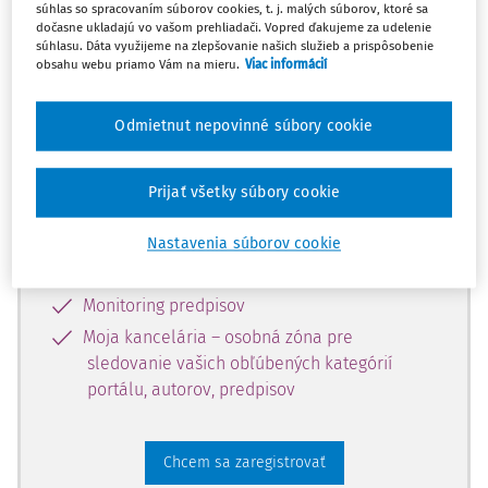
súhlas so spracovaním súborov cookies, t. j. malých súborov, ktoré sa
dostupný predplatiteľom portálu.
dočasne ukladajú vo vašom prehliadači. Vopred ďakujeme za udelenie
súhlasu. Dáta využijeme na zlepšovanie našich služieb a prispôsobenie
obsahu webu priamo Vám na mieru.
Viac informácií
Odomknite si prístup k odbornému
obsahu a získajte prístup na 10 dní
Odmietnut nepovinné súbory cookie
zdarma, stačí sa len zaregistrovať.
Prijať všetky súbory cookie
Vďaka registrácii získate prístup aj k
vybranému obsahu:
Nastavenia súborov cookie
Odborné články z časopisov
Monitoring predpisov
Moja kancelária – osobná zóna pre
sledovanie vašich obľúbených kategórií
portálu, autorov, predpisov
Chcem sa zaregistrovať