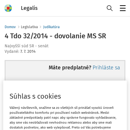
Legalis
Menu
Domov
Legislatíva
Judikatúra
4 Tdo 32/2014 - dovolanie MS SR
Najvyšší súd SR - senát
Vydané
:
7. 7. 2014
Máte predplatné?
Prihláste sa
Súhlas s cookies
Ups, zatiaľ ste si prečítali len
začiatok...
Vážený návštevník, snažíme sa zo všetkých síl prinášať vysokú úroveň
používateľského komfortu pri používaní našich webstránok. Medzi
základné predpoklady patrí napr. aby správne fungovalo vyhľadávanie,
aby sme vás neobťažovali nevhodnou reklamou alebo aby sme mali
Celý odborný obsah z tejto oblasti je
dostatok podnetov, ako web vylepšovať. Preto od Vás potrebujeme