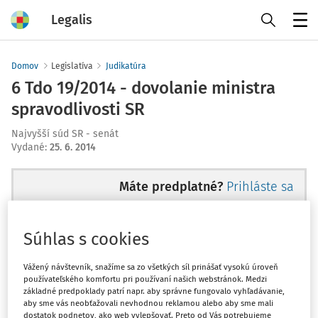
Legalis
Menu
Domov
Legislatíva
Judikatúra
6 Tdo 19/2014 - dovolanie ministra
spravodlivosti SR
Najvyšší súd SR - senát
Vydané
:
25. 6. 2014
Máte predplatné?
Prihláste sa
Súhlas s cookies
Ups, zatiaľ ste si prečítali len
Vážený návštevník, snažíme sa zo všetkých síl prinášať vysokú úroveň
používateľského komfortu pri používaní našich webstránok. Medzi
začiatok...
základné predpoklady patrí napr. aby správne fungovalo vyhľadávanie,
aby sme vás neobťažovali nevhodnou reklamou alebo aby sme mali
dostatok podnetov, ako web vylepšovať. Preto od Vás potrebujeme