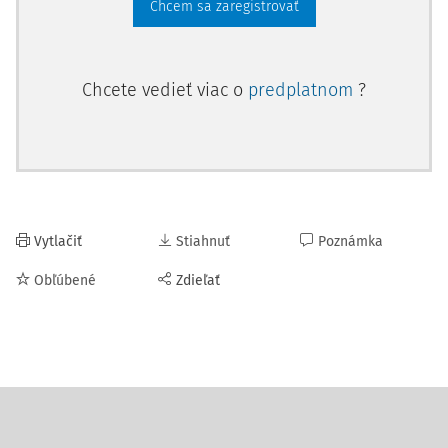
Chcem sa zaregistrovať
Chcete vedieť viac o
predplatnom
?
Vytlačiť
Stiahnuť
Poznámka
Obľúbené
Zdieľať