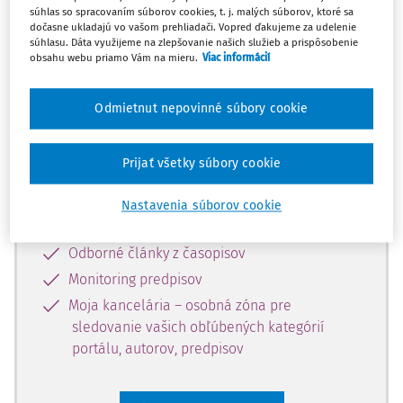
súhlas so spracovaním súborov cookies, t. j. malých súborov, ktoré sa
Celý odborný obsah z tejto oblasti je
dočasne ukladajú vo vašom prehliadači. Vopred ďakujeme za udelenie
súhlasu. Dáta využijeme na zlepšovanie našich služieb a prispôsobenie
dostupný predplatiteľom portálu.
obsahu webu priamo Vám na mieru.
Viac informácií
Odomknite si prístup k odbornému
Odmietnut nepovinné súbory cookie
obsahu a získajte prístup na 10 dní
zdarma, stačí sa len zaregistrovať.
Prijať všetky súbory cookie
Vďaka registrácii získate prístup aj k
Nastavenia súborov cookie
vybranému obsahu:
Odborné články z časopisov
Monitoring predpisov
Moja kancelária – osobná zóna pre
sledovanie vašich obľúbených kategórií
portálu, autorov, predpisov