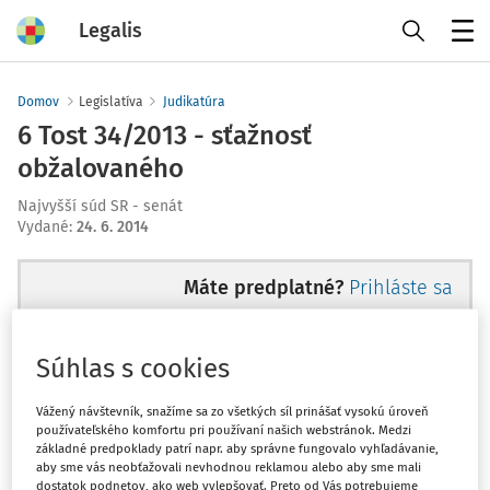
Legalis
Menu
Domov
Legislatíva
Judikatúra
6 Tost 34/2013 - sťažnosť
obžalovaného
Najvyšší súd SR - senát
Vydané
:
24. 6. 2014
Máte predplatné?
Prihláste sa
Súhlas s cookies
Ups, zatiaľ ste si prečítali len
Vážený návštevník, snažíme sa zo všetkých síl prinášať vysokú úroveň
používateľského komfortu pri používaní našich webstránok. Medzi
začiatok...
základné predpoklady patrí napr. aby správne fungovalo vyhľadávanie,
aby sme vás neobťažovali nevhodnou reklamou alebo aby sme mali
dostatok podnetov, ako web vylepšovať. Preto od Vás potrebujeme