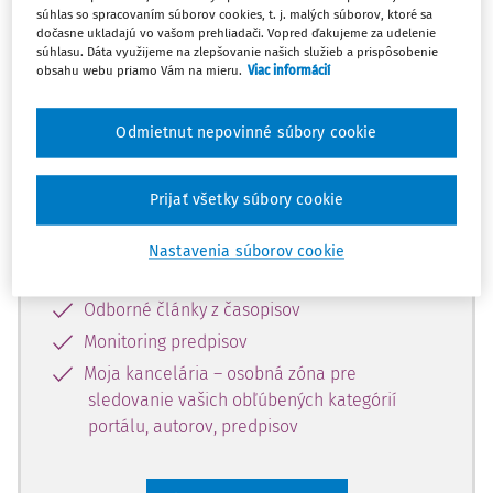
súhlas so spracovaním súborov cookies, t. j. malých súborov, ktoré sa
Celý odborný obsah z tejto oblasti je
dočasne ukladajú vo vašom prehliadači. Vopred ďakujeme za udelenie
súhlasu. Dáta využijeme na zlepšovanie našich služieb a prispôsobenie
dostupný predplatiteľom portálu.
obsahu webu priamo Vám na mieru.
Viac informácií
Odomknite si prístup k odbornému
Odmietnut nepovinné súbory cookie
obsahu a získajte prístup na 10 dní
zdarma, stačí sa len zaregistrovať.
Prijať všetky súbory cookie
Vďaka registrácii získate prístup aj k
Nastavenia súborov cookie
vybranému obsahu:
Odborné články z časopisov
Monitoring predpisov
Moja kancelária – osobná zóna pre
sledovanie vašich obľúbených kategórií
portálu, autorov, predpisov