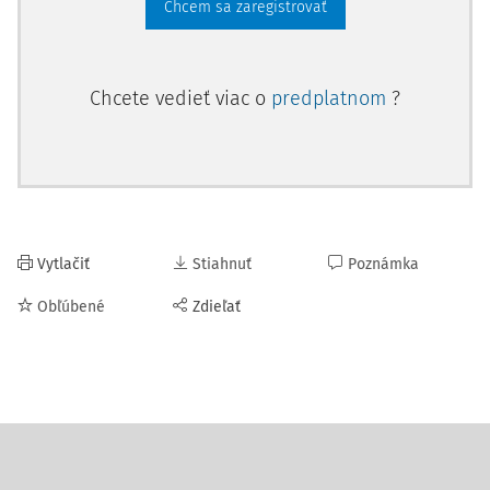
Chcem sa zaregistrovať
Chcete vedieť viac o
predplatnom
?
Vytlačiť
Stiahnuť
Poznámka
Obľúbené
Zdieľať