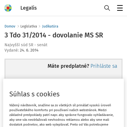
Legalis
Menu
Domov
Legislatíva
Judikatúra
3 Tdo 31/2014 - dovolanie MS SR
Najvyšší súd SR - senát
Vydané
:
24. 6. 2014
Máte predplatné?
Prihláste sa
Súhlas s cookies
Ups, zatiaľ ste si prečítali len
začiatok...
Vážený návštevník, snažíme sa zo všetkých síl prinášať vysokú úroveň
používateľského komfortu pri používaní našich webstránok. Medzi
základné predpoklady patrí napr. aby správne fungovalo vyhľadávanie,
aby sme vás neobťažovali nevhodnou reklamou alebo aby sme mali
Celý odborný obsah z tejto oblasti je
dostatok podnetov, ako web vylepšovať. Preto od Vás potrebujeme