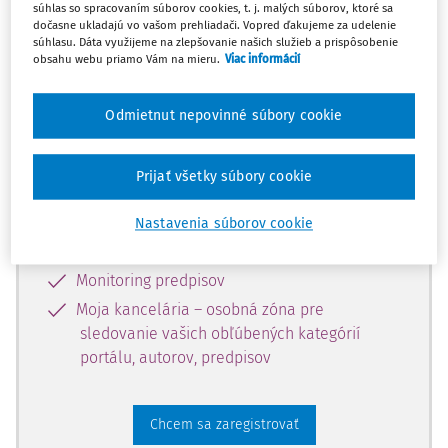
súhlas so spracovaním súborov cookies, t. j. malých súborov, ktoré sa
dostupný predplatiteľom portálu.
dočasne ukladajú vo vašom prehliadači. Vopred ďakujeme za udelenie
súhlasu. Dáta využijeme na zlepšovanie našich služieb a prispôsobenie
obsahu webu priamo Vám na mieru.
Viac informácií
Odomknite si prístup k odbornému
obsahu a získajte prístup na 10 dní
Odmietnut nepovinné súbory cookie
zdarma, stačí sa len zaregistrovať.
Prijať všetky súbory cookie
Vďaka registrácii získate prístup aj k
vybranému obsahu:
Nastavenia súborov cookie
Odborné články z časopisov
Monitoring predpisov
Moja kancelária – osobná zóna pre
sledovanie vašich obľúbených kategórií
portálu, autorov, predpisov
Chcem sa zaregistrovať