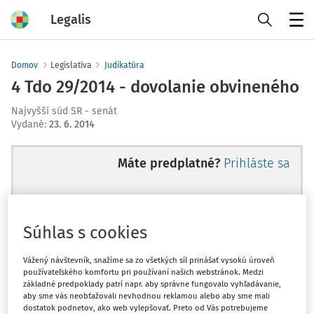
Legalis
Menu
Domov
Legislatíva
Judikatúra
4 Tdo 29/2014 - dovolanie obvineného
Najvyšší súd SR - senát
Vydané
:
23. 6. 2014
Máte predplatné?
Prihláste sa
Súhlas s cookies
Ups, zatiaľ ste si prečítali len
začiatok...
Vážený návštevník, snažíme sa zo všetkých síl prinášať vysokú úroveň
používateľského komfortu pri používaní našich webstránok. Medzi
základné predpoklady patrí napr. aby správne fungovalo vyhľadávanie,
aby sme vás neobťažovali nevhodnou reklamou alebo aby sme mali
Celý odborný obsah z tejto oblasti je
dostatok podnetov, ako web vylepšovať. Preto od Vás potrebujeme