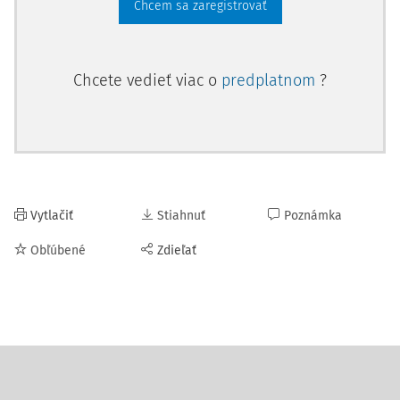
Chcem sa zaregistrovať
Chcete vedieť viac o
predplatnom
?
Vytlačiť
Stiahnuť
Poznámka
Obľúbené
Zdieľať