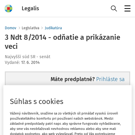
Legalis
Menu
Domov
Legislatíva
Judikatúra
3 Ndt 8/2014 - odňatie a prikázanie
veci
Najvyšší súd SR - senát
Vydané
:
17. 6. 2014
Máte predplatné?
Prihláste sa
Súhlas s cookies
Ups, zatiaľ ste si prečítali len
Vážený návštevník, snažíme sa zo všetkých síl prinášať vysokú úroveň
používateľského komfortu pri používaní našich webstránok. Medzi
začiatok...
základné predpoklady patrí napr. aby správne fungovalo vyhľadávanie,
aby sme vás neobťažovali nevhodnou reklamou alebo aby sme mali
dostatok podnetov, ako web vylepšovať. Preto od Vás potrebujeme