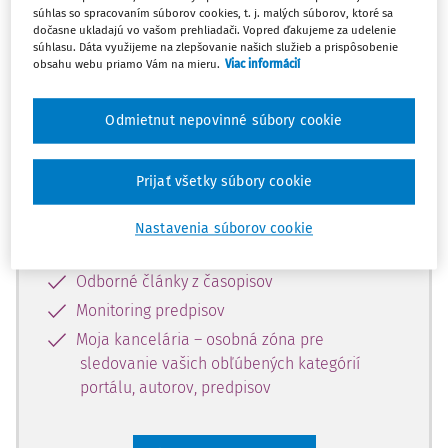
súhlas so spracovaním súborov cookies, t. j. malých súborov, ktoré sa
Celý odborný obsah z tejto oblasti je
dočasne ukladajú vo vašom prehliadači. Vopred ďakujeme za udelenie
súhlasu. Dáta využijeme na zlepšovanie našich služieb a prispôsobenie
dostupný predplatiteľom portálu.
obsahu webu priamo Vám na mieru.
Viac informácií
Odomknite si prístup k odbornému
Odmietnut nepovinné súbory cookie
obsahu a získajte prístup na 10 dní
zdarma, stačí sa len zaregistrovať.
Prijať všetky súbory cookie
Vďaka registrácii získate prístup aj k
Nastavenia súborov cookie
vybranému obsahu:
Odborné články z časopisov
Monitoring predpisov
Moja kancelária – osobná zóna pre
sledovanie vašich obľúbených kategórií
portálu, autorov, predpisov