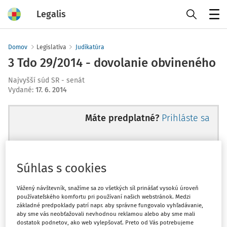
Legalis
Menu
Domov
Legislatíva
Judikatúra
3 Tdo 29/2014 - dovolanie obvineného
Najvyšší súd SR - senát
Vydané
:
17. 6. 2014
Máte predplatné?
Prihláste sa
Súhlas s cookies
Ups, zatiaľ ste si prečítali len
začiatok...
Vážený návštevník, snažíme sa zo všetkých síl prinášať vysokú úroveň
používateľského komfortu pri používaní našich webstránok. Medzi
základné predpoklady patrí napr. aby správne fungovalo vyhľadávanie,
aby sme vás neobťažovali nevhodnou reklamou alebo aby sme mali
Celý odborný obsah z tejto oblasti je
dostatok podnetov, ako web vylepšovať. Preto od Vás potrebujeme