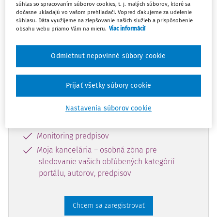
súhlas so spracovaním súborov cookies, t. j. malých súborov, ktoré sa
dostupný predplatiteľom portálu.
dočasne ukladajú vo vašom prehliadači. Vopred ďakujeme za udelenie
súhlasu. Dáta využijeme na zlepšovanie našich služieb a prispôsobenie
obsahu webu priamo Vám na mieru.
Viac informácií
Odomknite si prístup k odbornému
obsahu a získajte prístup na 10 dní
Odmietnut nepovinné súbory cookie
zdarma, stačí sa len zaregistrovať.
Prijať všetky súbory cookie
Vďaka registrácii získate prístup aj k
vybranému obsahu:
Nastavenia súborov cookie
Odborné články z časopisov
Monitoring predpisov
Moja kancelária – osobná zóna pre
sledovanie vašich obľúbených kategórií
portálu, autorov, predpisov
Chcem sa zaregistrovať