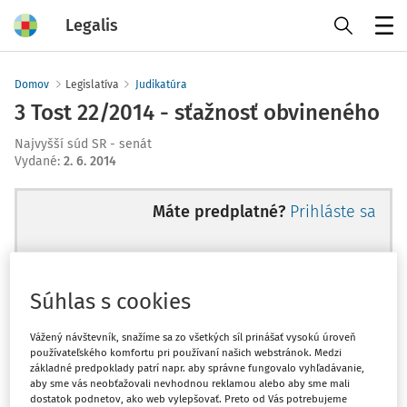
Legalis
Menu
Domov
Legislatíva
Judikatúra
3 Tost 22/2014 - sťažnosť obvineného
Najvyšší súd SR - senát
Vydané
:
2. 6. 2014
Máte predplatné?
Prihláste sa
Súhlas s cookies
Ups, zatiaľ ste si prečítali len
začiatok...
Vážený návštevník, snažíme sa zo všetkých síl prinášať vysokú úroveň
používateľského komfortu pri používaní našich webstránok. Medzi
základné predpoklady patrí napr. aby správne fungovalo vyhľadávanie,
aby sme vás neobťažovali nevhodnou reklamou alebo aby sme mali
Celý odborný obsah z tejto oblasti je
dostatok podnetov, ako web vylepšovať. Preto od Vás potrebujeme