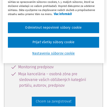
súhlas so spracovaním súborov cookies, t. j. malých súborov, ktoré sa
dostupný predplatiteľom portálu.
dočasne ukladajú vo vašom prehliadači. Vopred ďakujeme za udelenie
súhlasu. Dáta využijeme na zlepšovanie našich služieb a prispôsobenie
obsahu webu priamo Vám na mieru.
Viac informácií
Odomknite si prístup k odbornému
obsahu a získajte prístup na 10 dní
Odmietnut nepovinné súbory cookie
zdarma, stačí sa len zaregistrovať.
Prijať všetky súbory cookie
Vďaka registrácii získate prístup aj k
vybranému obsahu:
Nastavenia súborov cookie
Odborné články z časopisov
Monitoring predpisov
Moja kancelária – osobná zóna pre
sledovanie vašich obľúbených kategórií
portálu, autorov, predpisov
Chcem sa zaregistrovať