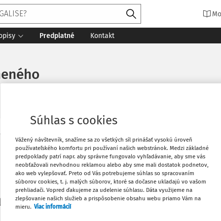
Mo
opisy
Predplatné
Kontakt
neného
Súhlas s cookies
Vytlačiť
Vážený návštevník, snažíme sa zo všetkých síl prinášať vysokú úroveň
Máte predplatné?
Prihláste sa
používateľského komfortu pri používaní našich webstránok. Medzi základné
predpoklady patrí napr. aby správne fungovalo vyhľadávanie, aby sme vás
neobťažovali nevhodnou reklamou alebo aby sme mali dostatok podnetov,
Obľúbené
ako web vylepšovať. Preto od Vás potrebujeme súhlas so spracovaním
súborov cookies, t. j. malých súborov, ktoré sa dočasne ukladajú vo vašom
prehliadači. Vopred ďakujeme za udelenie súhlasu. Dáta využijeme na
Stiahnuť
zlepšovanie našich služieb a prispôsobenie obsahu webu priamo Vám na
li len začiatok...
mieru.
Viac informácií