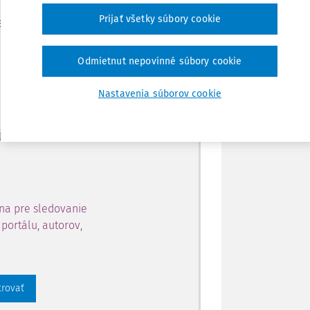
Zdieľať
Prijať všetky súbory cookie
je dostupný predplatiteľom
Poznámka
Odmietnut nepovinné súbory cookie
ahu a získajte prístup na 10
Nastavenia súborov cookie
 zaregistrovať.
 aj k vybranému obsahu:
na pre sledovanie
portálu, autorov,
trovať