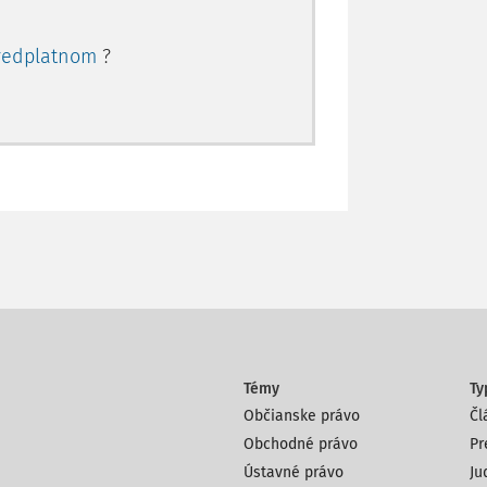
redplatnom
?
Témy
Ty
Občianske právo
Čl
Obchodné právo
Pr
Ústavné právo
Ju