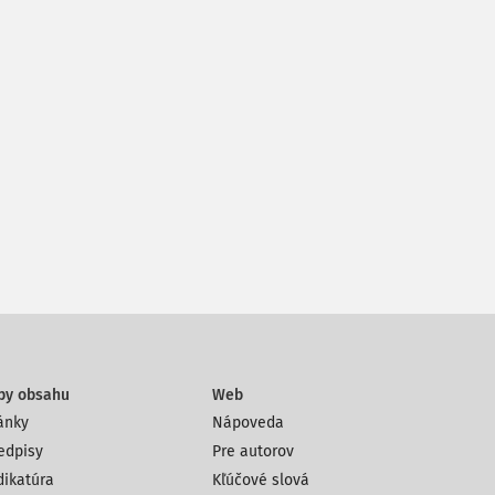
py obsahu
Web
ánky
Nápoveda
edpisy
Pre autorov
dikatúra
Kľúčové slová