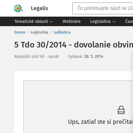
Legalis
Tematické oblasti
Webináre
Legislatíva
Čas
Domov
Legislatíva
Judikatúra
5 Tdo 30/2014 - dovolanie obvi
Najvyšší súd SR - senát
Vydané
:
28. 5. 2014
Ups, zatiaľ ste si prečíta