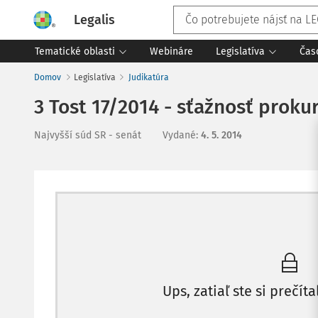
Legalis
Tematické oblasti
Webináre
Legislatíva
Čas
Domov
Legislatíva
Judikatúra
3 Tost 17/2014 - sťažnosť prok
Najvyšší súd SR - senát
Vydané
:
4. 5. 2014
Ups, zatiaľ ste si prečíta