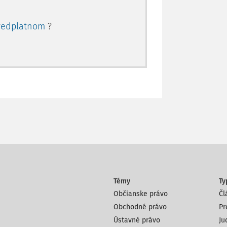
redplatnom
?
Témy
Ty
Občianske právo
Čl
Obchodné právo
Pr
Ústavné právo
Ju