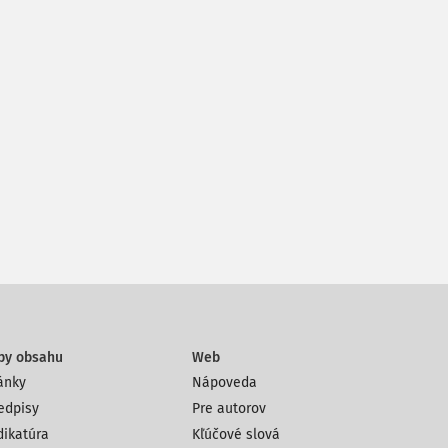
py obsahu
Web
ánky
Nápoveda
edpisy
Pre autorov
dikatúra
Kľúčové slová