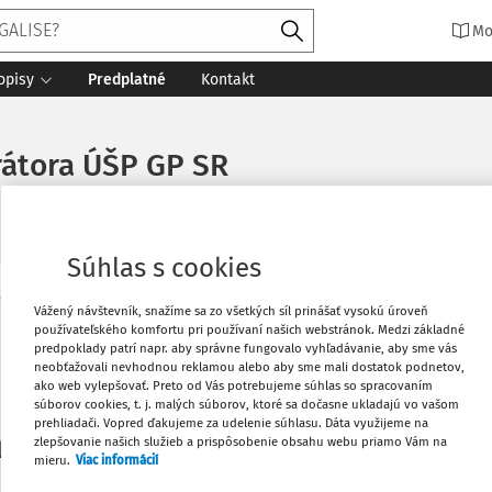
Mo
opisy
Predplatné
Kontakt
urátora ÚŠP GP SR
Súhlas s cookies
Vytlačiť
Vážený návštevník, snažíme sa zo všetkých síl prinášať vysokú úroveň
Máte predplatné?
Prihláste sa
používateľského komfortu pri používaní našich webstránok. Medzi základné
predpoklady patrí napr. aby správne fungovalo vyhľadávanie, aby sme vás
neobťažovali nevhodnou reklamou alebo aby sme mali dostatok podnetov,
Obľúbené
ako web vylepšovať. Preto od Vás potrebujeme súhlas so spracovaním
súborov cookies, t. j. malých súborov, ktoré sa dočasne ukladajú vo vašom
prehliadači. Vopred ďakujeme za udelenie súhlasu. Dáta využijeme na
Stiahnuť
zlepšovanie našich služieb a prispôsobenie obsahu webu priamo Vám na
li len začiatok...
mieru.
Viac informácií