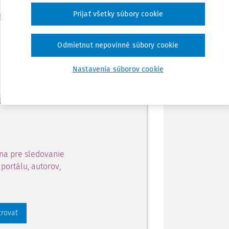
Zdieľať
Prijať všetky súbory cookie
je dostupný predplatiteľom
Poznámka
Odmietnut nepovinné súbory cookie
ahu a získajte prístup na 10
Nastavenia súborov cookie
 zaregistrovať.
 aj k vybranému obsahu:
na pre sledovanie
portálu, autorov,
trovať