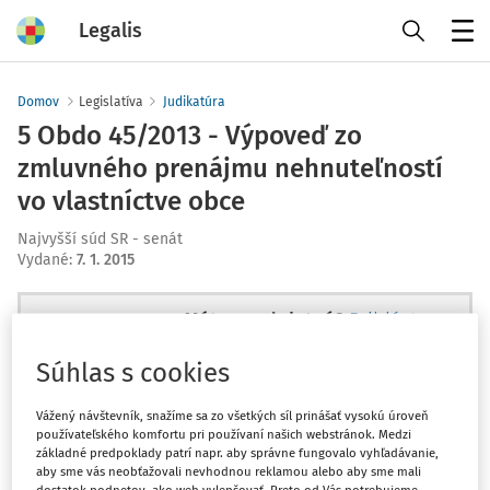
Legalis
Menu
Domov
Legislatíva
Judikatúra
5 Obdo 45/2013 - Výpoveď zo
zmluvného prenájmu nehnuteľností
vo vlastníctve obce
Najvyšší súd SR - senát
Vydané
:
7. 1. 2015
Máte predplatné?
Prihláste sa
Súhlas s cookies
Vážený návštevník, snažíme sa zo všetkých síl prinášať vysokú úroveň
používateľského komfortu pri používaní našich webstránok. Medzi
Ups, zatiaľ ste si prečítali len
základné predpoklady patrí napr. aby správne fungovalo vyhľadávanie,
začiatok...
aby sme vás neobťažovali nevhodnou reklamou alebo aby sme mali