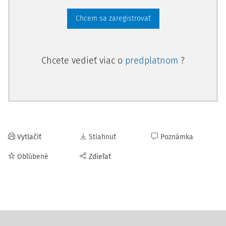
Chcem sa zaregistrovať
Chcete vedieť viac o
predplatnom
?
Vytlačiť
Stiahnuť
Poznámka
Obľúbené
Zdieľať