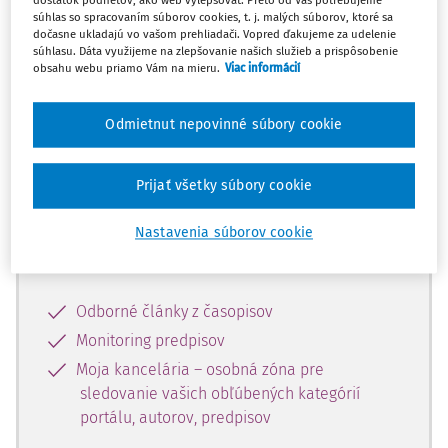
dostatok podnetov, ako web vylepšovať. Preto od Vás potrebujeme
súhlas so spracovaním súborov cookies, t. j. malých súborov, ktoré sa
dočasne ukladajú vo vašom prehliadači. Vopred ďakujeme za udelenie
Celý odborný obsah z tejto oblasti je
súhlasu. Dáta využijeme na zlepšovanie našich služieb a prispôsobenie
obsahu webu priamo Vám na mieru.
Viac informácií
dostupný predplatiteľom portálu.
Odmietnut nepovinné súbory cookie
Odomknite si prístup k odbornému
obsahu a získajte prístup na 10 dní
zdarma, stačí sa len zaregistrovať.
Prijať všetky súbory cookie
Nastavenia súborov cookie
Vďaka registrácii získate prístup aj k
vybranému obsahu:
Odborné články z časopisov
Monitoring predpisov
Moja kancelária – osobná zóna pre
sledovanie vašich obľúbených kategórií
portálu, autorov, predpisov