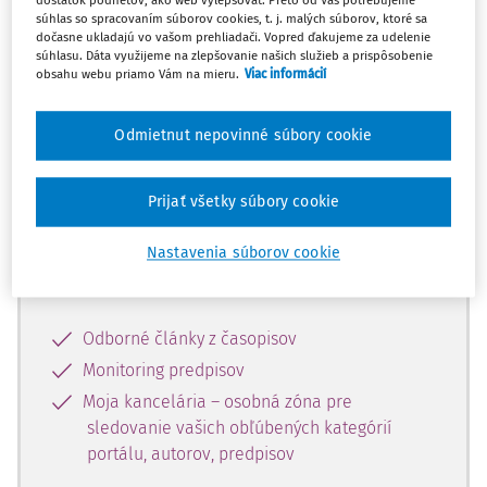
dostatok podnetov, ako web vylepšovať. Preto od Vás potrebujeme
súhlas so spracovaním súborov cookies, t. j. malých súborov, ktoré sa
dočasne ukladajú vo vašom prehliadači. Vopred ďakujeme za udelenie
Celý odborný obsah z tejto oblasti je
súhlasu. Dáta využijeme na zlepšovanie našich služieb a prispôsobenie
obsahu webu priamo Vám na mieru.
Viac informácií
dostupný predplatiteľom portálu.
Odmietnut nepovinné súbory cookie
Odomknite si prístup k odbornému
obsahu a získajte prístup na 10 dní
zdarma, stačí sa len zaregistrovať.
Prijať všetky súbory cookie
Nastavenia súborov cookie
Vďaka registrácii získate prístup aj k
vybranému obsahu:
Odborné články z časopisov
Monitoring predpisov
Moja kancelária – osobná zóna pre
sledovanie vašich obľúbených kategórií
portálu, autorov, predpisov