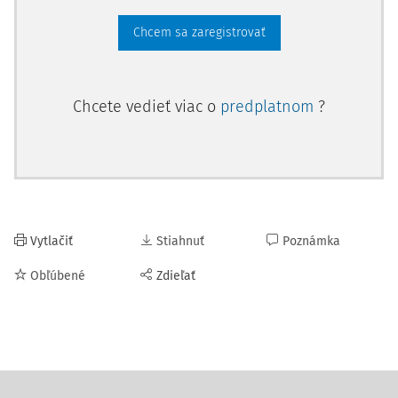
Chcem sa zaregistrovať
Chcete vedieť viac o
predplatnom
?
Vytlačiť
Stiahnuť
Poznámka
Obľúbené
Zdieľať