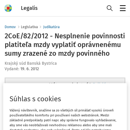
Legalis
Menu
Domov
Legislatíva
Judikatúra
2CoE/82/2012 - Nesplnenie povinnosti
platiteľa mzdy vyplatiť oprávnenému
sumy zrazené zo mzdy povinného
Krajský súd Banská Bystrica
Vydané
:
19. 6. 2012
Máte predplatné?
Prihláste sa
Súhlas s cookies
Vážený návštevník, snažíme sa zo všetkých síl prinášať vysokú úroveň
používateľského komfortu pri používaní našich webstránok. Medzi
Ups, zatiaľ ste si prečítali len
základné predpoklady patrí napr. aby správne fungovalo vyhľadávanie,
začiatok...
aby sme vás neobťažovali nevhodnou reklamou alebo aby sme mali