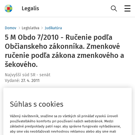
Legalis
Menu
Domov
Legislatíva
Judikatúra
5 M Obdo 7/2010 - Ručenie podľa
Občianskeho zákonníka. Zmenkové
ručenie podľa zákona zmenkového a
šekového.
Najvyšší súd SR - senát
Vydané
:
27. 4. 2011
Máte predplatné?
Prihláste sa
Súhlas s cookies
Vážený návštevník, snažíme sa zo všetkých síl prinášať vysokú úroveň
používateľského komfortu pri používaní našich webstránok. Medzi
základné predpoklady patrí napr. aby správne fungovalo vyhľadávanie,
Ups, zatiaľ ste si prečítali len
aby sme vás neobťažovali nevhodnou reklamou alebo aby sme mali