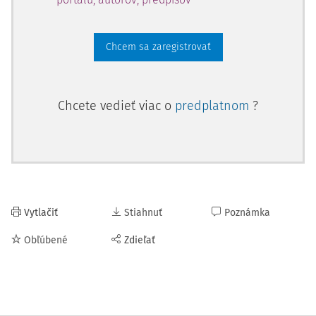
Chcem sa zaregistrovať
Chcete vedieť viac o
predplatnom
?
Vytlačiť
Stiahnuť
Poznámka
Obľúbené
Zdieľať