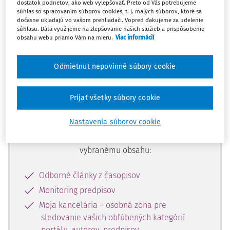
dostatok podnetov, ako web vylepšovať. Preto od Vás potrebujeme
začiatok...
súhlas so spracovaním súborov cookies, t. j. malých súborov, ktoré sa
dočasne ukladajú vo vašom prehliadači. Vopred ďakujeme za udelenie
súhlasu. Dáta využijeme na zlepšovanie našich služieb a prispôsobenie
obsahu webu priamo Vám na mieru.
Viac informácií
Celý odborný obsah z tejto oblasti je
dostupný predplatiteľom portálu.
Odmietnut nepovinné súbory cookie
Odomknite si prístup k odbornému
Prijať všetky súbory cookie
obsahu a získajte prístup na 10 dní
zdarma, stačí sa len zaregistrovať.
Nastavenia súborov cookie
Vďaka registrácii získate prístup aj k
vybranému obsahu:
Odborné články z časopisov
Monitoring predpisov
Moja kancelária – osobná zóna pre
sledovanie vašich obľúbených kategórií
portálu, autorov, predpisov