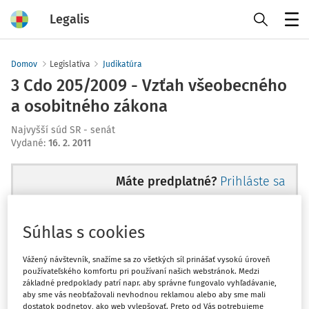
Legalis
Menu
Domov
Legislatíva
Judikatúra
3 Cdo 205/2009 - Vzťah všeobecného
a osobitného zákona
Najvyšší súd SR - senát
Vydané
:
16. 2. 2011
Máte predplatné?
Prihláste sa
Súhlas s cookies
Ups, zatiaľ ste si prečítali len
Vážený návštevník, snažíme sa zo všetkých síl prinášať vysokú úroveň
používateľského komfortu pri používaní našich webstránok. Medzi
začiatok...
základné predpoklady patrí napr. aby správne fungovalo vyhľadávanie,
aby sme vás neobťažovali nevhodnou reklamou alebo aby sme mali
dostatok podnetov, ako web vylepšovať. Preto od Vás potrebujeme