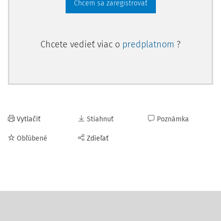
Chcem sa zaregistrovať
Chcete vedieť viac o
predplatnom
?
Vytlačiť
Stiahnuť
Poznámka
Obľúbené
Zdieľať