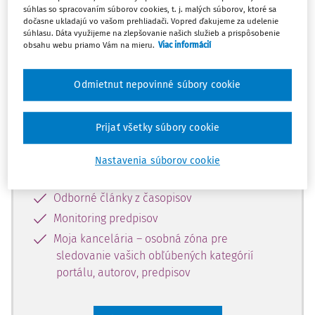
súhlas so spracovaním súborov cookies, t. j. malých súborov, ktoré sa
Celý odborný obsah z tejto oblasti je
dočasne ukladajú vo vašom prehliadači. Vopred ďakujeme za udelenie
súhlasu. Dáta využijeme na zlepšovanie našich služieb a prispôsobenie
dostupný predplatiteľom portálu.
obsahu webu priamo Vám na mieru.
Viac informácií
Odomknite si prístup k odbornému
Odmietnut nepovinné súbory cookie
obsahu a získajte prístup na 10 dní
zdarma, stačí sa len zaregistrovať.
Prijať všetky súbory cookie
Vďaka registrácii získate prístup aj k
Nastavenia súborov cookie
vybranému obsahu:
Odborné články z časopisov
Monitoring predpisov
Moja kancelária – osobná zóna pre
sledovanie vašich obľúbených kategórií
portálu, autorov, predpisov