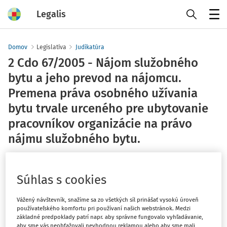
Legalis
Menu
Domov
Legislatíva
Judikatúra
2 Cdo 67/2005 - Nájom služobného
bytu a jeho prevod na nájomcu.
Premena práva osobného užívania
bytu trvale urceného pre ubytovanie
pracovníkov organizácie na právo
nájmu služobného bytu.
Najvyšší súd SR - senát
Vydané
:
31. 10. 2008
Súhlas s cookies
Máte predplatné?
Prihláste sa
Vážený návštevník, snažíme sa zo všetkých síl prinášať vysokú úroveň
používateľského komfortu pri používaní našich webstránok. Medzi
základné predpoklady patrí napr. aby správne fungovalo vyhľadávanie,
aby sme vás neobťažovali nevhodnou reklamou alebo aby sme mali