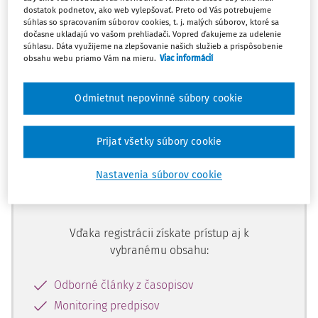
dostatok podnetov, ako web vylepšovať. Preto od Vás potrebujeme
súhlas so spracovaním súborov cookies, t. j. malých súborov, ktoré sa
Ups, zatiaľ ste si prečítali len
dočasne ukladajú vo vašom prehliadači. Vopred ďakujeme za udelenie
súhlasu. Dáta využijeme na zlepšovanie našich služieb a prispôsobenie
začiatok...
obsahu webu priamo Vám na mieru.
Viac informácií
Odmietnut nepovinné súbory cookie
Celý odborný obsah z tejto oblasti je
dostupný predplatiteľom portálu.
Prijať všetky súbory cookie
Odomknite si prístup k odbornému
Nastavenia súborov cookie
obsahu a získajte prístup na 10 dní
zdarma, stačí sa len zaregistrovať.
Vďaka registrácii získate prístup aj k
vybranému obsahu:
Odborné články z časopisov
Monitoring predpisov