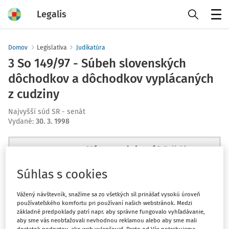
Legalis
Menu
Domov
Legislatíva
Judikatúra
3 So 149/97 - Súbeh slovenských
dôchodkov a dôchodkov vyplácaných
z cudziny
Najvyšší súd SR - senát
Vydané
:
30. 3. 1998
Máte predplatné?
Prihláste sa
Súhlas s cookies
Vážený návštevník, snažíme sa zo všetkých síl prinášať vysokú úroveň
používateľského komfortu pri používaní našich webstránok. Medzi
Ups, zatiaľ ste si prečítali len
základné predpoklady patrí napr. aby správne fungovalo vyhľadávanie,
začiatok...
aby sme vás neobťažovali nevhodnou reklamou alebo aby sme mali