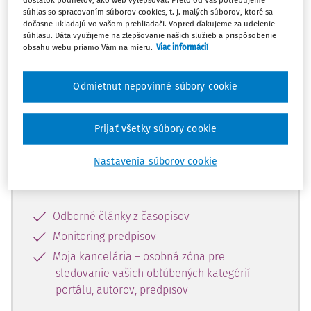
dostatok podnetov, ako web vylepšovať. Preto od Vás potrebujeme
súhlas so spracovaním súborov cookies, t. j. malých súborov, ktoré sa
dočasne ukladajú vo vašom prehliadači. Vopred ďakujeme za udelenie
Celý odborný obsah z tejto oblasti je
súhlasu. Dáta využijeme na zlepšovanie našich služieb a prispôsobenie
obsahu webu priamo Vám na mieru.
Viac informácií
dostupný predplatiteľom portálu.
Odmietnut nepovinné súbory cookie
Odomknite si prístup k odbornému
obsahu a získajte prístup na 10 dní
zdarma, stačí sa len zaregistrovať.
Prijať všetky súbory cookie
Nastavenia súborov cookie
Vďaka registrácii získate prístup aj k
vybranému obsahu:
Odborné články z časopisov
Monitoring predpisov
Moja kancelária – osobná zóna pre
sledovanie vašich obľúbených kategórií
portálu, autorov, predpisov