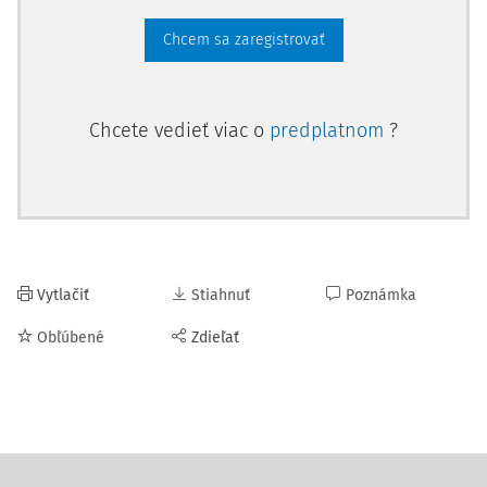
Chcem sa zaregistrovať
Chcete vedieť viac o
predplatnom
?
Vytlačiť
Stiahnuť
Poznámka
Obľúbené
Zdieľať