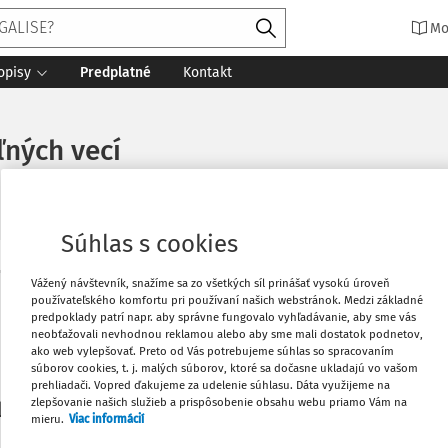
Mo
opisy
Predplatné
Kontakt
ľných vecí
Súhlas s cookies
Vytlačiť
Vážený návštevník, snažíme sa zo všetkých síl prinášať vysokú úroveň
Máte predplatné?
Prihláste sa
používateľského komfortu pri používaní našich webstránok. Medzi základné
predpoklady patrí napr. aby správne fungovalo vyhľadávanie, aby sme vás
neobťažovali nevhodnou reklamou alebo aby sme mali dostatok podnetov,
Obľúbené
ako web vylepšovať. Preto od Vás potrebujeme súhlas so spracovaním
súborov cookies, t. j. malých súborov, ktoré sa dočasne ukladajú vo vašom
prehliadači. Vopred ďakujeme za udelenie súhlasu. Dáta využijeme na
Stiahnuť
zlepšovanie našich služieb a prispôsobenie obsahu webu priamo Vám na
li len začiatok...
mieru.
Viac informácií