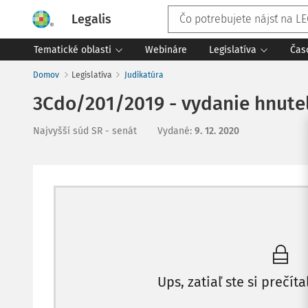
Legalis
Tematické oblasti
Webináre
Legislatíva
Čas
Domov
Legislatíva
Judikatúra
3Cdo/201/2019 - vydanie hnute
Najvyšší súd SR - senát
Vydané
:
9. 12. 2020
Ups, zatiaľ ste si prečíta