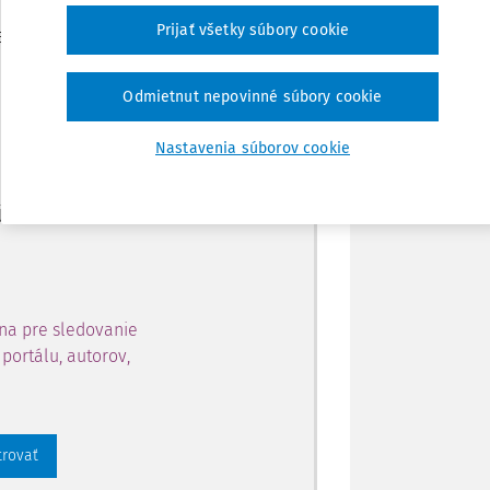
Zdieľať
Prijať všetky súbory cookie
je dostupný predplatiteľom
Poznámka
Odmietnut nepovinné súbory cookie
ahu a získajte prístup na 10
Nastavenia súborov cookie
 zaregistrovať.
 aj k vybranému obsahu:
na pre sledovanie
portálu, autorov,
trovať