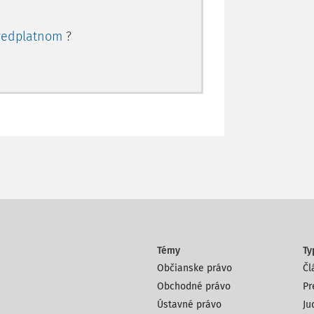
redplatnom
?
Témy
Ty
Občianske právo
Čl
Obchodné právo
Pr
Ústavné právo
Ju