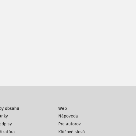
py obsahu
Web
ánky
Nápoveda
edpisy
Pre autorov
dikatúra
Kľúčové slová