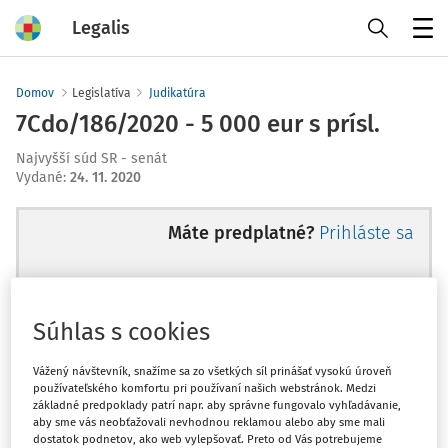
Legalis
Menu
Domov
Legislatíva
Judikatúra
7Cdo/186/2020 - 5 000 eur s prísl.
Najvyšší súd SR - senát
Vydané
:
24. 11. 2020
Máte predplatné?
Prihláste sa
Súhlas s cookies
Ups, zatiaľ ste si prečítali len
začiatok...
Vážený návštevník, snažíme sa zo všetkých síl prinášať vysokú úroveň
používateľského komfortu pri používaní našich webstránok. Medzi
základné predpoklady patrí napr. aby správne fungovalo vyhľadávanie,
aby sme vás neobťažovali nevhodnou reklamou alebo aby sme mali
Celý odborný obsah z tejto oblasti je
dostatok podnetov, ako web vylepšovať. Preto od Vás potrebujeme