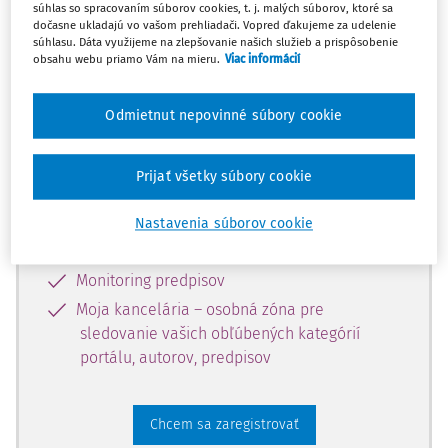
súhlas so spracovaním súborov cookies, t. j. malých súborov, ktoré sa
dostupný predplatiteľom portálu.
dočasne ukladajú vo vašom prehliadači. Vopred ďakujeme za udelenie
súhlasu. Dáta využijeme na zlepšovanie našich služieb a prispôsobenie
obsahu webu priamo Vám na mieru.
Viac informácií
Odomknite si prístup k odbornému
obsahu a získajte prístup na 10 dní
Odmietnut nepovinné súbory cookie
zdarma, stačí sa len zaregistrovať.
Prijať všetky súbory cookie
Vďaka registrácii získate prístup aj k
vybranému obsahu:
Nastavenia súborov cookie
Odborné články z časopisov
Monitoring predpisov
Moja kancelária – osobná zóna pre
sledovanie vašich obľúbených kategórií
portálu, autorov, predpisov
Chcem sa zaregistrovať