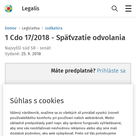
Legalis
Menu
Domov
Legislatíva
Judikatúra
1 Cdo 17/2018 - Späťvzatie odvolania
Najvyšší súd SR - senát
Vydané
:
25. 9. 2018
Máte predplatné?
Prihláste sa
Súhlas s cookies
Ups, zatiaľ ste si prečítali len
začiatok...
Vážený návštevník, snažíme sa zo všetkých síl prinášať vysokú úroveň
používateľského komfortu pri používaní našich webstránok. Medzi
základné predpoklady patrí napr. aby správne fungovalo vyhľadávanie,
aby sme vás neobťažovali nevhodnou reklamou alebo aby sme mali
Celý odborný obsah z tejto oblasti je
dostatok podnetov, ako web vylepšovať. Preto od Vás potrebujeme