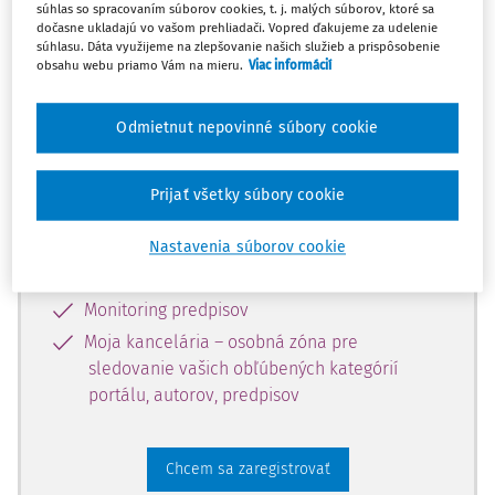
súhlas so spracovaním súborov cookies, t. j. malých súborov, ktoré sa
dostupný predplatiteľom portálu.
dočasne ukladajú vo vašom prehliadači. Vopred ďakujeme za udelenie
súhlasu. Dáta využijeme na zlepšovanie našich služieb a prispôsobenie
obsahu webu priamo Vám na mieru.
Viac informácií
Odomknite si prístup k odbornému
obsahu a získajte prístup na 10 dní
Odmietnut nepovinné súbory cookie
zdarma, stačí sa len zaregistrovať.
Prijať všetky súbory cookie
Vďaka registrácii získate prístup aj k
vybranému obsahu:
Nastavenia súborov cookie
Odborné články z časopisov
Monitoring predpisov
Moja kancelária – osobná zóna pre
sledovanie vašich obľúbených kategórií
portálu, autorov, predpisov
Chcem sa zaregistrovať