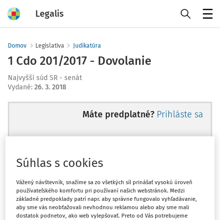
Legalis
Menu
Domov
Legislatíva
Judikatúra
1 Cdo 201/2017 - Dovolanie
Najvyšší súd SR - senát
Vydané
:
26. 3. 2018
Máte predplatné?
Prihláste sa
Súhlas s cookies
Ups, zatiaľ ste si prečítali len
začiatok...
Vážený návštevník, snažíme sa zo všetkých síl prinášať vysokú úroveň
používateľského komfortu pri používaní našich webstránok. Medzi
základné predpoklady patrí napr. aby správne fungovalo vyhľadávanie,
aby sme vás neobťažovali nevhodnou reklamou alebo aby sme mali
Celý odborný obsah z tejto oblasti je
dostatok podnetov, ako web vylepšovať. Preto od Vás potrebujeme