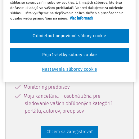
súhlas so spracovaním súborov cookies, t. j. malých súborov, ktoré sa
dostupný predplatiteľom portálu.
dočasne ukladajú vo vašom prehliadači. Vopred ďakujeme za udelenie
súhlasu. Dáta využijeme na zlepšovanie našich služieb a prispôsobenie
obsahu webu priamo Vám na mieru.
Viac informácií
Odomknite si prístup k odbornému
obsahu a získajte prístup na 10 dní
Odmietnut nepovinné súbory cookie
zdarma, stačí sa len zaregistrovať.
Prijať všetky súbory cookie
Vďaka registrácii získate prístup aj k
vybranému obsahu:
Nastavenia súborov cookie
Odborné články z časopisov
Monitoring predpisov
Moja kancelária – osobná zóna pre
sledovanie vašich obľúbených kategórií
portálu, autorov, predpisov
Chcem sa zaregistrovať