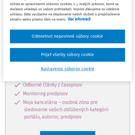
súhlas so spracovaním súborov cookies, t. j. malých súborov, ktoré sa
Celý odborný obsah z tejto oblasti je
dočasne ukladajú vo vašom prehliadači. Vopred ďakujeme za udelenie
súhlasu. Dáta využijeme na zlepšovanie našich služieb a prispôsobenie
dostupný predplatiteľom portálu.
obsahu webu priamo Vám na mieru.
Viac informácií
Odomknite si prístup k odbornému
Odmietnut nepovinné súbory cookie
obsahu a získajte prístup na 10 dní
zdarma, stačí sa len zaregistrovať.
Prijať všetky súbory cookie
Vďaka registrácii získate prístup aj k
Nastavenia súborov cookie
vybranému obsahu:
Odborné články z časopisov
Monitoring predpisov
Moja kancelária – osobná zóna pre
sledovanie vašich obľúbených kategórií
portálu, autorov, predpisov