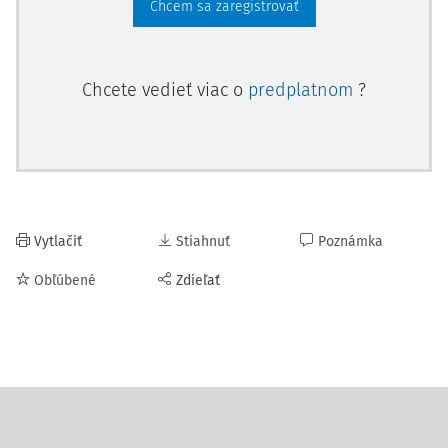
Chcem sa zaregistrovať
Chcete vedieť viac o
predplatnom
?
Vytlačiť
Stiahnuť
Poznámka
Obľúbené
Zdieľať