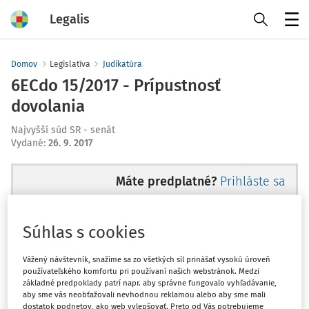
Legalis
Menu
Domov
Legislatíva
Judikatúra
6ECdo 15/2017 - Prípustnosť
dovolania
Najvyšší súd SR - senát
Vydané
:
26. 9. 2017
Máte predplatné?
Prihláste sa
Súhlas s cookies
Ups, zatiaľ ste si prečítali len
Vážený návštevník, snažíme sa zo všetkých síl prinášať vysokú úroveň
používateľského komfortu pri používaní našich webstránok. Medzi
začiatok...
základné predpoklady patrí napr. aby správne fungovalo vyhľadávanie,
aby sme vás neobťažovali nevhodnou reklamou alebo aby sme mali
dostatok podnetov, ako web vylepšovať. Preto od Vás potrebujeme