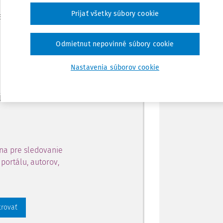
Zdieľať
Prijať všetky súbory cookie
je dostupný predplatiteľom
Poznámka
Odmietnut nepovinné súbory cookie
ahu a získajte prístup na 10
Nastavenia súborov cookie
 zaregistrovať.
 aj k vybranému obsahu:
na pre sledovanie
portálu, autorov,
trovať