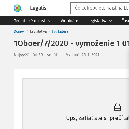
Legalis
Tematické oblasti
Webináre
Legislatíva
Čas
Domov
Legislatíva
Judikatúra
1Oboer/7/2020 - vymoženie 1 01
Najvyšší súd SR - senát
Vydané
:
25. 1. 2021
Ups, zatiaľ ste si prečíta