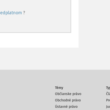
redplatnom
?
Témy
Ty
Občianske právo
Čl
Obchodné právo
Pr
Ústavné právo
Ju