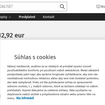
Mo
opisy
Predplatné
Kontakt
2,92 eur
Súhlas s cookies
Vytlačiť
Vážený návštevník, snažíme sa zo všetkých síl prinášať vysokú úroveň
Máte predplatné?
Prihláste sa
používateľského komfortu pri používaní našich webstránok. Medzi základné
predpoklady patrí napr. aby správne fungovalo vyhľadávanie, aby sme vás
neobťažovali nevhodnou reklamou alebo aby sme mali dostatok podnetov,
Obľúbené
ako web vylepšovať. Preto od Vás potrebujeme súhlas so spracovaním
súborov cookies, t. j. malých súborov, ktoré sa dočasne ukladajú vo vašom
prehliadači. Vopred ďakujeme za udelenie súhlasu. Dáta využijeme na
Stiahnuť
zlepšovanie našich služieb a prispôsobenie obsahu webu priamo Vám na
li len začiatok...
mieru.
Viac informácií