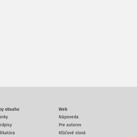
py obsahu
Web
ánky
Nápoveda
edpisy
Pre autorov
dikatúra
Kľúčové slová