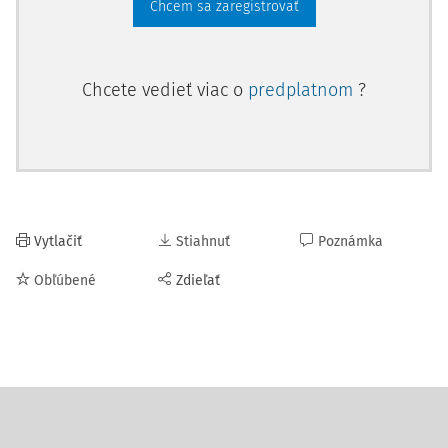
Chcem sa zaregistrovať
Chcete vedieť viac o
predplatnom
?
Vytlačiť
Stiahnuť
Poznámka
Obľúbené
Zdieľať