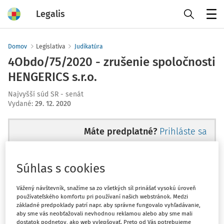
Legalis
Menu
Domov
Legislatíva
Judikatúra
4Obdo/75/2020 - zrušenie spoločnosti
HENGERICS s.r.o.
Najvyšší súd SR - senát
Vydané
:
29. 12. 2020
Máte predplatné?
Prihláste sa
Súhlas s cookies
Ups, zatiaľ ste si prečítali len
Vážený návštevník, snažíme sa zo všetkých síl prinášať vysokú úroveň
používateľského komfortu pri používaní našich webstránok. Medzi
začiatok...
základné predpoklady patrí napr. aby správne fungovalo vyhľadávanie,
aby sme vás neobťažovali nevhodnou reklamou alebo aby sme mali
dostatok podnetov, ako web vylepšovať. Preto od Vás potrebujeme