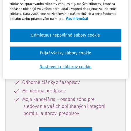
súhlas so spracovaním súborov cookies, t. j. malých súborov, ktoré sa
Celý odborný obsah z tejto oblasti je
dočasne ukladajú vo vašom prehliadači. Vopred ďakujeme za udelenie
súhlasu. Dáta využijeme na zlepšovanie našich služieb a prispôsobenie
dostupný predplatiteľom portálu.
obsahu webu priamo Vám na mieru.
Viac informácií
Odomknite si prístup k odbornému
Odmietnut nepovinné súbory cookie
obsahu a získajte prístup na 10 dní
zdarma, stačí sa len zaregistrovať.
Prijať všetky súbory cookie
Vďaka registrácii získate prístup aj k
Nastavenia súborov cookie
vybranému obsahu:
Odborné články z časopisov
Monitoring predpisov
Moja kancelária – osobná zóna pre
sledovanie vašich obľúbených kategórií
portálu, autorov, predpisov