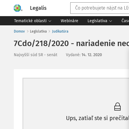
Legalis
Tematické oblasti
Webináre
Legislatíva
Čas
Domov
Legislatíva
Judikatúra
7Cdo/218/2020 - nariadenie ne
Najvyšší súd SR - senát
Vydané
:
14. 12. 2020
Ups, zatiaľ ste si prečíta