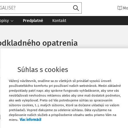
Mo
opisy
Predplatné
Kontakt
odkladného opatrenia
Súhlas s cookies
Vytlačiť
Vážený návštevník, snažíme sa zo všetkých síl prinášať vysokú úroveň
Máte predplatné?
Prihláste sa
používateľského komfortu pri používaní našich webstránok. Medzi základné
predpoklady patrí napr. aby správne fungovalo vyhľadávanie, aby sme vás
neobťažovali nevhodnou reklamou alebo aby sme mali dostatok podnetov,
Obľúbené
ako web vylepšovať. Preto od Vás potrebujeme súhlas so spracovaním
súborov cookies, t. j. malých súborov, ktoré sa dočasne ukladajú vo vašom
prehliadači. Vopred ďakujeme za udelenie súhlasu. Dáta využijeme na
Stiahnuť
zlepšovanie našich služieb a prispôsobenie obsahu webu priamo Vám na
li len začiatok...
mieru.
Viac informácií