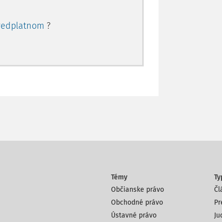
redplatnom
?
Témy
Ty
Občianske právo
Čl
Obchodné právo
Pr
Ústavné právo
Ju