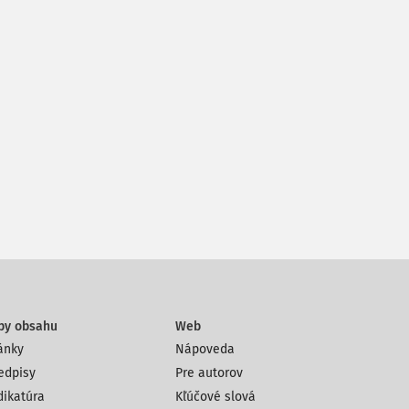
py obsahu
Web
ánky
Nápoveda
edpisy
Pre autorov
dikatúra
Kľúčové slová