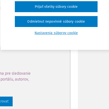
Zdieľať
Prijať všetky súbory cookie
je dostupný predplatiteľom
Poznámka
Odmietnut nepovinné súbory cookie
ahu a získajte prístup na 10
Nastavenia súborov cookie
 zaregistrovať.
 aj k vybranému obsahu:
na pre sledovanie
portálu, autorov,
trovať