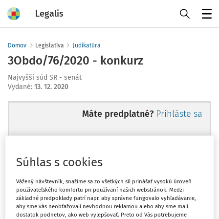
Legalis
Menu
Domov
Legislatíva
Judikatúra
3Obdo/76/2020 - konkurz
Najvyšší súd SR - senát
Vydané
:
13. 12. 2020
Máte predplatné?
Prihláste sa
Súhlas s cookies
Ups, zatiaľ ste si prečítali len
začiatok...
Vážený návštevník, snažíme sa zo všetkých síl prinášať vysokú úroveň
používateľského komfortu pri používaní našich webstránok. Medzi
základné predpoklady patrí napr. aby správne fungovalo vyhľadávanie,
aby sme vás neobťažovali nevhodnou reklamou alebo aby sme mali
Celý odborný obsah z tejto oblasti je
dostatok podnetov, ako web vylepšovať. Preto od Vás potrebujeme