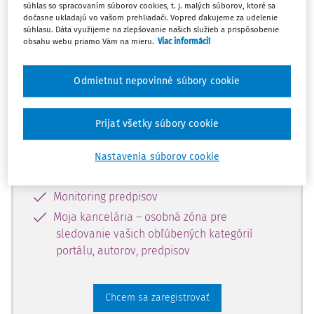
súhlas so spracovaním súborov cookies, t. j. malých súborov, ktoré sa
dostupný predplatiteľom portálu.
dočasne ukladajú vo vašom prehliadači. Vopred ďakujeme za udelenie
súhlasu. Dáta využijeme na zlepšovanie našich služieb a prispôsobenie
obsahu webu priamo Vám na mieru.
Viac informácií
Odomknite si prístup k odbornému
obsahu a získajte prístup na 10 dní
Odmietnut nepovinné súbory cookie
zdarma, stačí sa len zaregistrovať.
Prijať všetky súbory cookie
Vďaka registrácii získate prístup aj k
vybranému obsahu:
Nastavenia súborov cookie
Odborné články z časopisov
Monitoring predpisov
Moja kancelária – osobná zóna pre
sledovanie vašich obľúbených kategórií
portálu, autorov, predpisov
Chcem sa zaregistrovať