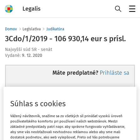
Legalis
Menu
Domov
Legislatíva
Judikatúra
3Cdo/1/2019 - 106 930,14 eur s prísl.
Najvyšší súd SR - senát
Vydané
:
9. 12. 2020
Máte predplatné?
Prihláste sa
Súhlas s cookies
Ups, zatiaľ ste si prečítali len
začiatok...
Vážený návštevník, snažíme sa zo všetkých síl prinášať vysokú úroveň
používateľského komfortu pri používaní našich webstránok. Medzi
základné predpoklady patrí napr. aby správne fungovalo vyhľadávanie,
aby sme vás neobťažovali nevhodnou reklamou alebo aby sme mali
Celý odborný obsah z tejto oblasti je
dostatok podnetov, ako web vylepšovať. Preto od Vás potrebujeme