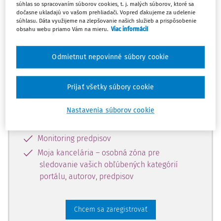
súhlas so spracovaním súborov cookies, t. j. malých súborov, ktoré sa
dostupný predplatiteľom portálu.
dočasne ukladajú vo vašom prehliadači. Vopred ďakujeme za udelenie
súhlasu. Dáta využijeme na zlepšovanie našich služieb a prispôsobenie
obsahu webu priamo Vám na mieru.
Viac informácií
Odomknite si prístup k odbornému
obsahu a získajte prístup na 10 dní
Odmietnut nepovinné súbory cookie
zdarma, stačí sa len zaregistrovať.
Prijať všetky súbory cookie
Vďaka registrácii získate prístup aj k
vybranému obsahu:
Nastavenia súborov cookie
Odborné články z časopisov
Monitoring predpisov
Moja kancelária – osobná zóna pre
sledovanie vašich obľúbených kategórií
portálu, autorov, predpisov
Chcem sa zaregistrovať