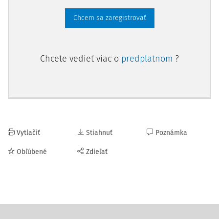
Chcem sa zaregistrovať
Chcete vedieť viac o
predplatnom
?
Vytlačiť
Stiahnuť
Poznámka
Obľúbené
Zdieľať