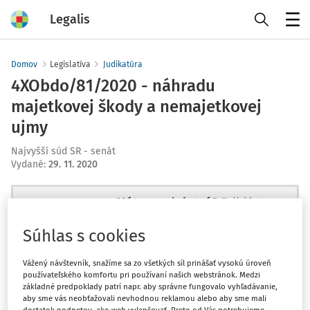
Legalis
Menu
Domov
Legislatíva
Judikatúra
4XObdo/81/2020 - náhradu
majetkovej škody a nemajetkovej
ujmy
Najvyšší súd SR - senát
Vydané
:
29. 11. 2020
Máte predplatné?
Prihláste sa
Súhlas s cookies
Vážený návštevník, snažíme sa zo všetkých síl prinášať vysokú úroveň
používateľského komfortu pri používaní našich webstránok. Medzi
Ups, zatiaľ ste si prečítali len
základné predpoklady patrí napr. aby správne fungovalo vyhľadávanie,
začiatok...
aby sme vás neobťažovali nevhodnou reklamou alebo aby sme mali