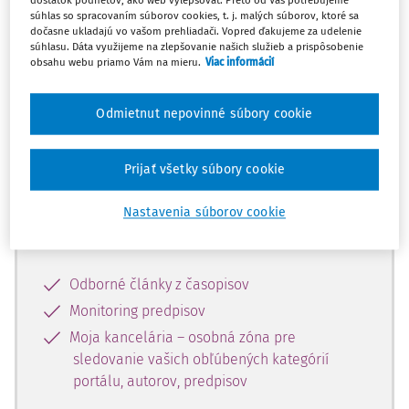
dostatok podnetov, ako web vylepšovať. Preto od Vás potrebujeme
súhlas so spracovaním súborov cookies, t. j. malých súborov, ktoré sa
dočasne ukladajú vo vašom prehliadači. Vopred ďakujeme za udelenie
Celý odborný obsah z tejto oblasti je
súhlasu. Dáta využijeme na zlepšovanie našich služieb a prispôsobenie
obsahu webu priamo Vám na mieru.
Viac informácií
dostupný predplatiteľom portálu.
Odmietnut nepovinné súbory cookie
Odomknite si prístup k odbornému
obsahu a získajte prístup na 10 dní
zdarma, stačí sa len zaregistrovať.
Prijať všetky súbory cookie
Nastavenia súborov cookie
Vďaka registrácii získate prístup aj k
vybranému obsahu:
Odborné články z časopisov
Monitoring predpisov
Moja kancelária – osobná zóna pre
sledovanie vašich obľúbených kategórií
portálu, autorov, predpisov