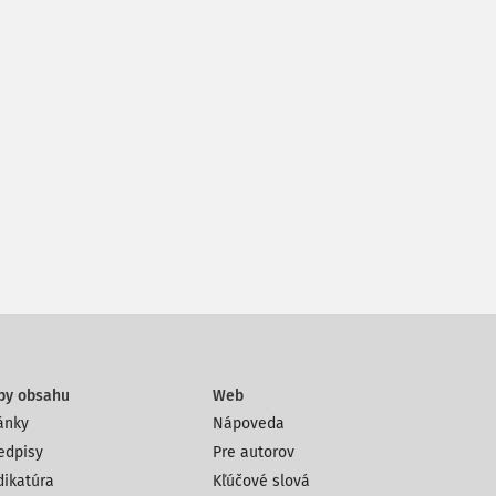
py obsahu
Web
ánky
Nápoveda
edpisy
Pre autorov
dikatúra
Kľúčové slová