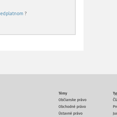
redplatnom
?
Témy
Ty
Občianske právo
Čl
Obchodné právo
Pr
Ústavné právo
Ju