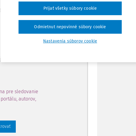
Zdieľať
Prijať všetky súbory cookie
je dostupný predplatiteľom
Poznámka
Odmietnut nepovinné súbory cookie
ahu a získajte prístup na 10
Nastavenia súborov cookie
 zaregistrovať.
 aj k vybranému obsahu:
na pre sledovanie
portálu, autorov,
trovať