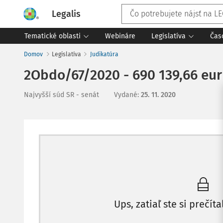
Legalis
Tematické oblasti
Webináre
Legislatíva
Čas
Domov
Legislatíva
Judikatúra
2Obdo/67/2020 - 690 139,66 eur 
Najvyšší súd SR - senát
Vydané
:
25. 11. 2020
Ups, zatiaľ ste si prečíta