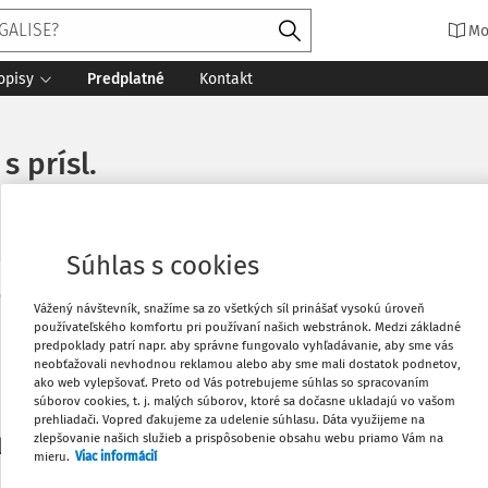
Mo
opisy
Predplatné
Kontakt
s prísl.
Súhlas s cookies
Vytlačiť
Vážený návštevník, snažíme sa zo všetkých síl prinášať vysokú úroveň
Máte predplatné?
Prihláste sa
používateľského komfortu pri používaní našich webstránok. Medzi základné
predpoklady patrí napr. aby správne fungovalo vyhľadávanie, aby sme vás
neobťažovali nevhodnou reklamou alebo aby sme mali dostatok podnetov,
Obľúbené
ako web vylepšovať. Preto od Vás potrebujeme súhlas so spracovaním
súborov cookies, t. j. malých súborov, ktoré sa dočasne ukladajú vo vašom
prehliadači. Vopred ďakujeme za udelenie súhlasu. Dáta využijeme na
Stiahnuť
zlepšovanie našich služieb a prispôsobenie obsahu webu priamo Vám na
li len začiatok...
mieru.
Viac informácií