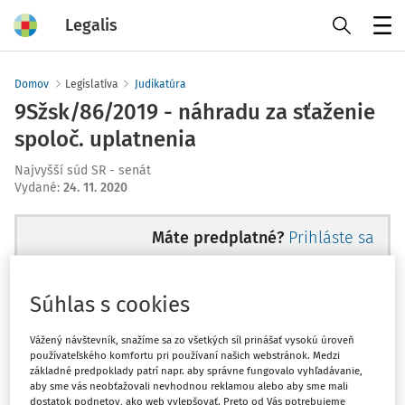
Legalis
Menu
Domov
Legislatíva
Judikatúra
9Sžsk/86/2019 - náhradu za sťaženie
spoloč. uplatnenia
Najvyšší súd SR - senát
Vydané
:
24. 11. 2020
Máte predplatné?
Prihláste sa
Súhlas s cookies
Ups, zatiaľ ste si prečítali len
Vážený návštevník, snažíme sa zo všetkých síl prinášať vysokú úroveň
používateľského komfortu pri používaní našich webstránok. Medzi
začiatok...
základné predpoklady patrí napr. aby správne fungovalo vyhľadávanie,
aby sme vás neobťažovali nevhodnou reklamou alebo aby sme mali
dostatok podnetov, ako web vylepšovať. Preto od Vás potrebujeme