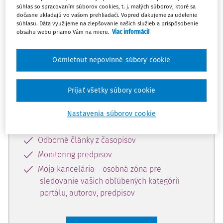
súhlas so spracovaním súborov cookies, t. j. malých súborov, ktoré sa
Celý odborný obsah z tejto oblasti je
dočasne ukladajú vo vašom prehliadači. Vopred ďakujeme za udelenie
súhlasu. Dáta využijeme na zlepšovanie našich služieb a prispôsobenie
dostupný predplatiteľom portálu.
obsahu webu priamo Vám na mieru.
Viac informácií
Odomknite si prístup k odbornému
Odmietnut nepovinné súbory cookie
obsahu a získajte prístup na 10 dní
zdarma, stačí sa len zaregistrovať.
Prijať všetky súbory cookie
Vďaka registrácii získate prístup aj k
Nastavenia súborov cookie
vybranému obsahu:
Odborné články z časopisov
Monitoring predpisov
Moja kancelária – osobná zóna pre
sledovanie vašich obľúbených kategórií
portálu, autorov, predpisov