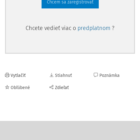
Chcem sa zaregistrovať
Chcete vedieť viac o
predplatnom
?
Vytlačiť
Stiahnuť
Poznámka
Obľúbené
Zdieľať