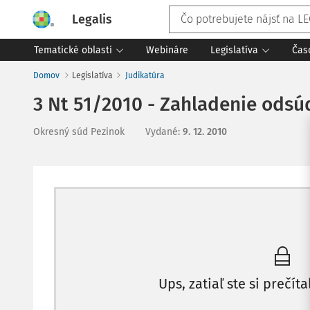
Legalis
Tematické oblasti
Webináre
Legislatíva
Čas
Domov
Legislatíva
Judikatúra
3 Nt 51/2010 - Zahladenie odsú
Okresný súd Pezinok
Vydané
:
9. 12. 2010
Ups, zatiaľ ste si prečíta