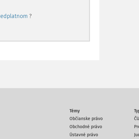
redplatnom
?
Témy
Ty
Občianske právo
Čl
Obchodné právo
Pr
Ústavné právo
Ju