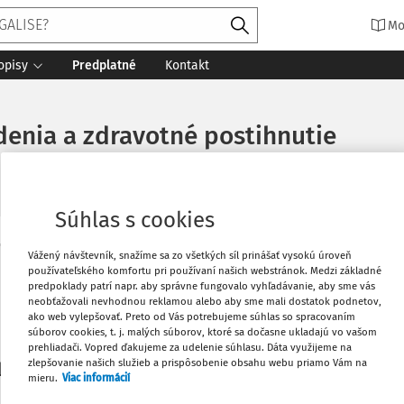
Mo
opisy
Predplatné
Kontakt
denia a zdravotné postihnutie
Súhlas s cookies
Vytlačiť
Vážený návštevník, snažíme sa zo všetkých síl prinášať vysokú úroveň
Máte predplatné?
Prihláste sa
používateľského komfortu pri používaní našich webstránok. Medzi základné
predpoklady patrí napr. aby správne fungovalo vyhľadávanie, aby sme vás
neobťažovali nevhodnou reklamou alebo aby sme mali dostatok podnetov,
Obľúbené
ako web vylepšovať. Preto od Vás potrebujeme súhlas so spracovaním
súborov cookies, t. j. malých súborov, ktoré sa dočasne ukladajú vo vašom
prehliadači. Vopred ďakujeme za udelenie súhlasu. Dáta využijeme na
Stiahnuť
zlepšovanie našich služieb a prispôsobenie obsahu webu priamo Vám na
li len začiatok...
mieru.
Viac informácií