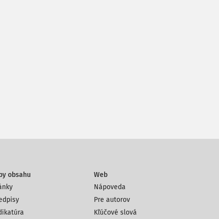
py obsahu
Web
ánky
Nápoveda
edpisy
Pre autorov
dikatúra
Kľúčové slová