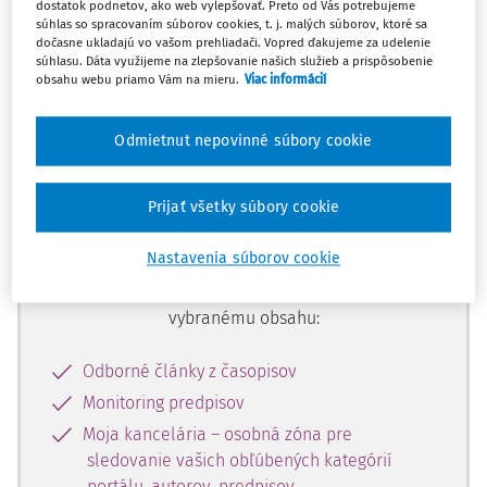
dostatok podnetov, ako web vylepšovať. Preto od Vás potrebujeme
začiatok...
súhlas so spracovaním súborov cookies, t. j. malých súborov, ktoré sa
dočasne ukladajú vo vašom prehliadači. Vopred ďakujeme za udelenie
súhlasu. Dáta využijeme na zlepšovanie našich služieb a prispôsobenie
obsahu webu priamo Vám na mieru.
Viac informácií
Celý odborný obsah z tejto oblasti je
dostupný predplatiteľom portálu.
Odmietnut nepovinné súbory cookie
Odomknite si prístup k odbornému
Prijať všetky súbory cookie
obsahu a získajte prístup na 10 dní
zdarma, stačí sa len zaregistrovať.
Nastavenia súborov cookie
Vďaka registrácii získate prístup aj k
vybranému obsahu:
Odborné články z časopisov
Monitoring predpisov
Moja kancelária – osobná zóna pre
sledovanie vašich obľúbených kategórií
portálu, autorov, predpisov