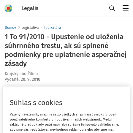
Legalis
Menu
Domov
Legislatíva
Judikatúra
1 To 91/2010 - Upustenie od uloženia
súhrnného trestu, ak sú splnené
podmienky pre uplatnenie asperačnej
zásady
Krajský súd Žilina
Vydané
:
20. 9. 2010
Máte predplatné?
Prihláste sa
Súhlas s cookies
Vážený návštevník, snažíme sa zo všetkých síl prinášať vysokú úroveň
používateľského komfortu pri používaní našich webstránok. Medzi
základné predpoklady patrí napr. aby správne fungovalo vyhľadávanie,
Ups, zatiaľ ste si prečítali len
aby sme vás neobťažovali nevhodnou reklamou alebo aby sme mali