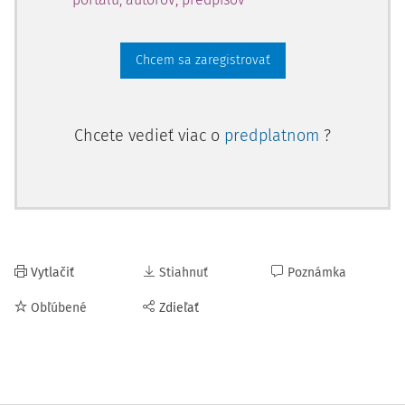
Chcem sa zaregistrovať
Chcete vedieť viac o
predplatnom
?
Vytlačiť
Stiahnuť
Poznámka
Obľúbené
Zdieľať