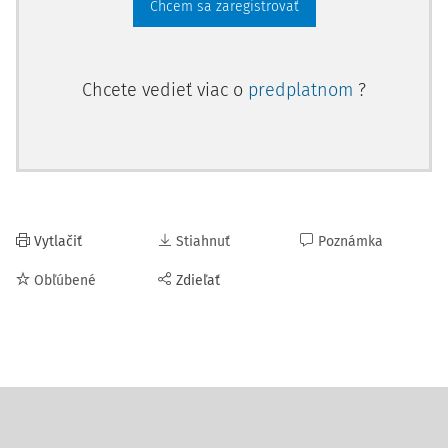
Chcem sa zaregistrovať
Chcete vedieť viac o
predplatnom
?
Vytlačiť
Stiahnuť
Poznámka
Obľúbené
Zdieľať