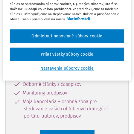
súhlas so spracovaním súborov cookies, t. j. malých súborov, ktoré sa
Celý odborný obsah z tejto oblasti je
dočasne ukladajú vo vašom prehliadači. Vopred ďakujeme za udelenie
súhlasu. Dáta využijeme na zlepšovanie našich služieb a prispôsobenie
dostupný predplatiteľom portálu.
obsahu webu priamo Vám na mieru.
Viac informácií
Odomknite si prístup k odbornému
Odmietnut nepovinné súbory cookie
obsahu a získajte prístup na 10 dní
zdarma, stačí sa len zaregistrovať.
Prijať všetky súbory cookie
Vďaka registrácii získate prístup aj k
Nastavenia súborov cookie
vybranému obsahu:
Odborné články z časopisov
Monitoring predpisov
Moja kancelária – osobná zóna pre
sledovanie vašich obľúbených kategórií
portálu, autorov, predpisov