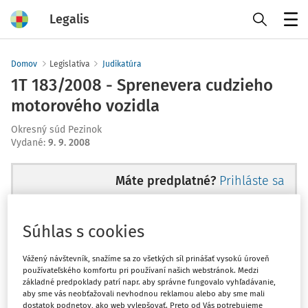
Legalis
Menu
Domov
Legislatíva
Judikatúra
1T 183/2008 - Sprenevera cudzieho
motorového vozidla
Okresný súd Pezinok
Vydané
:
9. 9. 2008
Máte predplatné?
Prihláste sa
Súhlas s cookies
Ups, zatiaľ ste si prečítali len
Vážený návštevník, snažíme sa zo všetkých síl prinášať vysokú úroveň
používateľského komfortu pri používaní našich webstránok. Medzi
začiatok...
základné predpoklady patrí napr. aby správne fungovalo vyhľadávanie,
aby sme vás neobťažovali nevhodnou reklamou alebo aby sme mali
dostatok podnetov, ako web vylepšovať. Preto od Vás potrebujeme