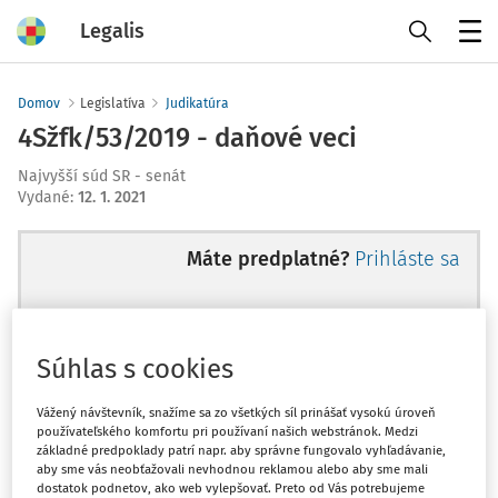
Legalis
Menu
Domov
Legislatíva
Judikatúra
4Sžfk/53/2019 - daňové veci
Najvyšší súd SR - senát
Vydané
:
12. 1. 2021
Máte predplatné?
Prihláste sa
Súhlas s cookies
Ups, zatiaľ ste si prečítali len
začiatok...
Vážený návštevník, snažíme sa zo všetkých síl prinášať vysokú úroveň
používateľského komfortu pri používaní našich webstránok. Medzi
základné predpoklady patrí napr. aby správne fungovalo vyhľadávanie,
aby sme vás neobťažovali nevhodnou reklamou alebo aby sme mali
Celý odborný obsah z tejto oblasti je
dostatok podnetov, ako web vylepšovať. Preto od Vás potrebujeme