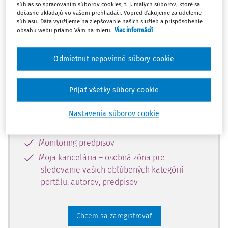
súhlas so spracovaním súborov cookies, t. j. malých súborov, ktoré sa
dostupný predplatiteľom portálu.
dočasne ukladajú vo vašom prehliadači. Vopred ďakujeme za udelenie
súhlasu. Dáta využijeme na zlepšovanie našich služieb a prispôsobenie
obsahu webu priamo Vám na mieru.
Viac informácií
Odomknite si prístup k odbornému
obsahu a získajte prístup na 10 dní
Odmietnut nepovinné súbory cookie
zdarma, stačí sa len zaregistrovať.
Prijať všetky súbory cookie
Vďaka registrácii získate prístup aj k
vybranému obsahu:
Nastavenia súborov cookie
Odborné články z časopisov
Monitoring predpisov
Moja kancelária – osobná zóna pre
sledovanie vašich obľúbených kategórií
portálu, autorov, predpisov
Chcem sa zaregistrovať