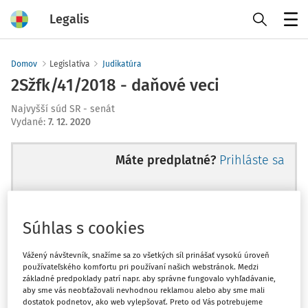
Legalis
Menu
Domov
Legislatíva
Judikatúra
2Sžfk/41/2018 - daňové veci
Najvyšší súd SR - senát
Vydané
:
7. 12. 2020
Máte predplatné?
Prihláste sa
Súhlas s cookies
Ups, zatiaľ ste si prečítali len
začiatok...
Vážený návštevník, snažíme sa zo všetkých síl prinášať vysokú úroveň
používateľského komfortu pri používaní našich webstránok. Medzi
základné predpoklady patrí napr. aby správne fungovalo vyhľadávanie,
aby sme vás neobťažovali nevhodnou reklamou alebo aby sme mali
Celý odborný obsah z tejto oblasti je
dostatok podnetov, ako web vylepšovať. Preto od Vás potrebujeme