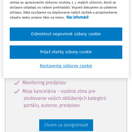
súhlas so spracovaním súborov cookies, t. j. malých súborov, ktoré sa
dostupný predplatiteľom portálu.
dočasne ukladajú vo vašom prehliadači. Vopred ďakujeme za udelenie
súhlasu. Dáta využijeme na zlepšovanie našich služieb a prispôsobenie
obsahu webu priamo Vám na mieru.
Viac informácií
Odomknite si prístup k odbornému
obsahu a získajte prístup na 10 dní
Odmietnut nepovinné súbory cookie
zdarma, stačí sa len zaregistrovať.
Prijať všetky súbory cookie
Vďaka registrácii získate prístup aj k
vybranému obsahu:
Nastavenia súborov cookie
Odborné články z časopisov
Monitoring predpisov
Moja kancelária – osobná zóna pre
sledovanie vašich obľúbených kategórií
portálu, autorov, predpisov
Chcem sa zaregistrovať