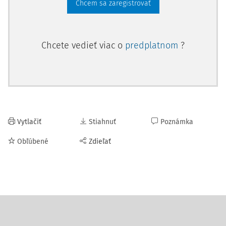
Chcem sa zaregistrovať
Chcete vedieť viac o
predplatnom
?
Vytlačiť
Stiahnuť
Poznámka
Obľúbené
Zdieľať