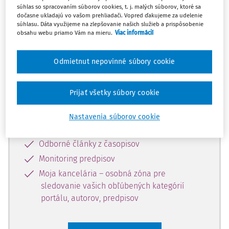
súhlas so spracovaním súborov cookies, t. j. malých súborov, ktoré sa
Celý odborný obsah z tejto oblasti je
dočasne ukladajú vo vašom prehliadači. Vopred ďakujeme za udelenie
súhlasu. Dáta využijeme na zlepšovanie našich služieb a prispôsobenie
dostupný predplatiteľom portálu.
obsahu webu priamo Vám na mieru.
Viac informácií
Odomknite si prístup k odbornému
Odmietnut nepovinné súbory cookie
obsahu a získajte prístup na 10 dní
zdarma, stačí sa len zaregistrovať.
Prijať všetky súbory cookie
Vďaka registrácii získate prístup aj k
Nastavenia súborov cookie
vybranému obsahu:
Odborné články z časopisov
Monitoring predpisov
Moja kancelária – osobná zóna pre
sledovanie vašich obľúbených kategórií
portálu, autorov, predpisov