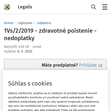
Legalis
Menu
Domov
Legislatíva
Judikatúra
1Vs/2/2019 - zdravotné poistenie -
nedoplatky
Najvyšší súd SR - senát
Vydané
:
8. 9. 2020
Máte predplatné?
Prihláste sa
Súhlas s cookies
Ups, zatiaľ ste si prečítali len
Vážený návštevník, snažíme sa zo všetkých síl prinášať vysokú úroveň
používateľského komfortu pri používaní našich webstránok. Medzi
začiatok...
základné predpoklady patrí napr. aby správne fungovalo vyhľadávanie,
aby sme vás neobťažovali nevhodnou reklamou alebo aby sme mali
dostatok podnetov, ako web vylepšovať. Preto od Vás potrebujeme