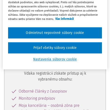
dostatok podnetov, ako web vylepšovať. Preto od Vás potrebujeme
Ups, zatiaľ ste si prečítali len
súhlas so spracovaním súborov cookies, t. j. malých súborov, ktoré sa
začiatok...
dočasne ukladajú vo vašom prehliadači. Vopred ďakujeme za udelenie
súhlasu. Dáta využijeme na zlepšovanie našich služieb a prispôsobenie
obsahu webu priamo Vám na mieru.
Viac informácií
Celý odborný obsah z tejto oblasti je
Odmietnut nepovinné súbory cookie
dostupný predplatiteľom portálu.
Prijať všetky súbory cookie
Odomknite si prístup k odbornému
obsahu a získajte prístup na 10 dní
Nastavenia súborov cookie
zdarma, stačí sa len zaregistrovať.
Vďaka registrácii získate prístup aj k
vybranému obsahu:
Odborné články z časopisov
Monitoring predpisov
Moja kancelária – osobná zóna pre