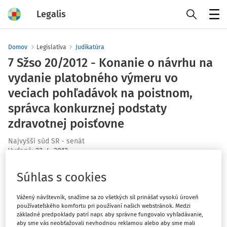
Legalis
Menu
Domov
Legislatíva
Judikatúra
7 Sžso 20/2012 - Konanie o návrhu na
vydanie platobného výmeru vo
veciach pohľadávok na poistnom,
správca konkurznej podstaty
zdravotnej poisťovne
Najvyšší súd SR - senát
Vydané
:
23. 4. 2013
Súhlas s cookies
Máte predplatné?
Prihláste sa
Vážený návštevník, snažíme sa zo všetkých síl prinášať vysokú úroveň
používateľského komfortu pri používaní našich webstránok. Medzi
základné predpoklady patrí napr. aby správne fungovalo vyhľadávanie,
aby sme vás neobťažovali nevhodnou reklamou alebo aby sme mali