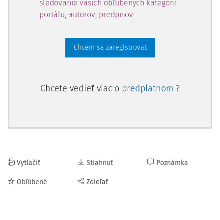
sledovanie vašich obľúbených kategórií
portálu, autorov, predpisov
Chcem sa zaregistrovať
Chcete vedieť viac o
predplatnom
?
Vytlačiť
Stiahnuť
Poznámka
Obľúbené
Zdieľať