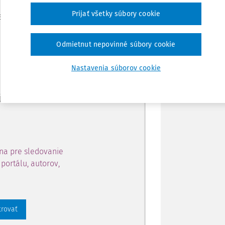
Zdieľať
Prijať všetky súbory cookie
je dostupný predplatiteľom
Poznámka
Odmietnut nepovinné súbory cookie
ahu a získajte prístup na 10
Nastavenia súborov cookie
 zaregistrovať.
 aj k vybranému obsahu:
na pre sledovanie
portálu, autorov,
trovať