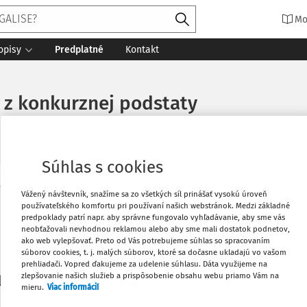
Mo
opisy
Predplatné
Kontakt
i z konkurznej podstaty
Súhlas s cookies
Vytlačiť
Vážený návštevník, snažíme sa zo všetkých síl prinášať vysokú úroveň
Máte predplatné?
Prihláste sa
používateľského komfortu pri používaní našich webstránok. Medzi základné
predpoklady patrí napr. aby správne fungovalo vyhľadávanie, aby sme vás
neobťažovali nevhodnou reklamou alebo aby sme mali dostatok podnetov,
Obľúbené
ako web vylepšovať. Preto od Vás potrebujeme súhlas so spracovaním
súborov cookies, t. j. malých súborov, ktoré sa dočasne ukladajú vo vašom
prehliadači. Vopred ďakujeme za udelenie súhlasu. Dáta využijeme na
Stiahnuť
zlepšovanie našich služieb a prispôsobenie obsahu webu priamo Vám na
li len začiatok...
mieru.
Viac informácií