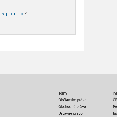
redplatnom
?
Témy
Ty
Občianske právo
Čl
Obchodné právo
Pr
Ústavné právo
Ju