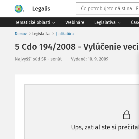
Legalis
Tematické oblasti
Webináre
Legislatíva
Čas
Domov
Legislatíva
Judikatúra
5 Cdo 194/2008 - Vylúčenie vec
Najvyšší súd SR - senát
Vydané
:
10. 9. 2009
Ups, zatiaľ ste si prečíta