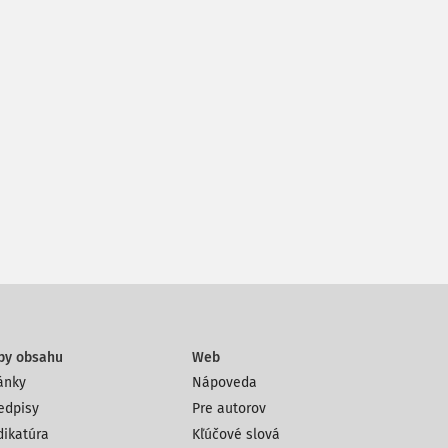
py obsahu
Web
ánky
Nápoveda
edpisy
Pre autorov
dikatúra
Kľúčové slová