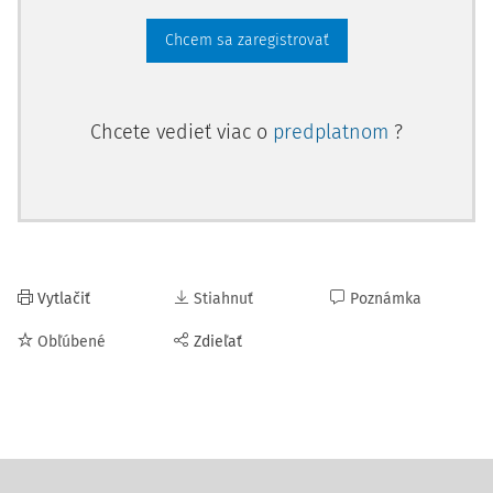
Chcem sa zaregistrovať
Chcete vedieť viac o
predplatnom
?
Vytlačiť
Stiahnuť
Poznámka
Obľúbené
Zdieľať