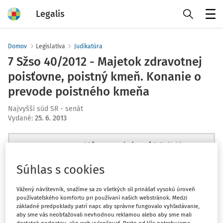
Legalis
Menu
Domov
Legislatíva
Judikatúra
7 Sžso 40/2012 - Majetok zdravotnej
poisťovne, poistný kmeň. Konanie o
prevode poistného kmeňa
Najvyšší súd SR - senát
Vydané
:
25. 6. 2013
Máte predplatné?
Prihláste sa
Súhlas s cookies
Vážený návštevník, snažíme sa zo všetkých síl prinášať vysokú úroveň
používateľského komfortu pri používaní našich webstránok. Medzi
Ups, zatiaľ ste si prečítali len
základné predpoklady patrí napr. aby správne fungovalo vyhľadávanie,
začiatok...
aby sme vás neobťažovali nevhodnou reklamou alebo aby sme mali