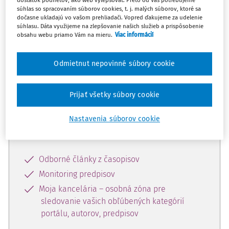
dostatok podnetov, ako web vylepšovať. Preto od Vás potrebujeme
súhlas so spracovaním súborov cookies, t. j. malých súborov, ktoré sa
dočasne ukladajú vo vašom prehliadači. Vopred ďakujeme za udelenie
Celý odborný obsah z tejto oblasti je
súhlasu. Dáta využijeme na zlepšovanie našich služieb a prispôsobenie
obsahu webu priamo Vám na mieru.
Viac informácií
dostupný predplatiteľom portálu.
Odmietnut nepovinné súbory cookie
Odomknite si prístup k odbornému
obsahu a získajte prístup na 10 dní
zdarma, stačí sa len zaregistrovať.
Prijať všetky súbory cookie
Nastavenia súborov cookie
Vďaka registrácii získate prístup aj k
vybranému obsahu:
Odborné články z časopisov
Monitoring predpisov
Moja kancelária – osobná zóna pre
sledovanie vašich obľúbených kategórií
portálu, autorov, predpisov