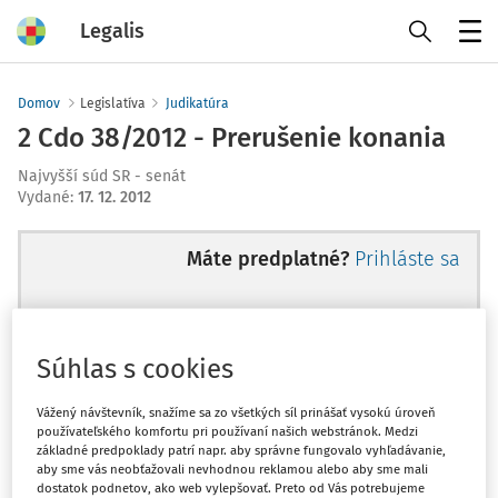
Legalis
Menu
Domov
Legislatíva
Judikatúra
2 Cdo 38/2012 - Prerušenie konania
Najvyšší súd SR - senát
Vydané
:
17. 12. 2012
Máte predplatné?
Prihláste sa
Súhlas s cookies
Ups, zatiaľ ste si prečítali len
začiatok...
Vážený návštevník, snažíme sa zo všetkých síl prinášať vysokú úroveň
používateľského komfortu pri používaní našich webstránok. Medzi
základné predpoklady patrí napr. aby správne fungovalo vyhľadávanie,
aby sme vás neobťažovali nevhodnou reklamou alebo aby sme mali
Celý odborný obsah z tejto oblasti je
dostatok podnetov, ako web vylepšovať. Preto od Vás potrebujeme