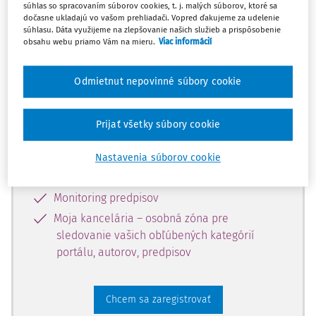
súhlas so spracovaním súborov cookies, t. j. malých súborov, ktoré sa
dostupný predplatiteľom portálu.
dočasne ukladajú vo vašom prehliadači. Vopred ďakujeme za udelenie
súhlasu. Dáta využijeme na zlepšovanie našich služieb a prispôsobenie
obsahu webu priamo Vám na mieru.
Viac informácií
Odomknite si prístup k odbornému
obsahu a získajte prístup na 10 dní
Odmietnut nepovinné súbory cookie
zdarma, stačí sa len zaregistrovať.
Prijať všetky súbory cookie
Vďaka registrácii získate prístup aj k
vybranému obsahu:
Nastavenia súborov cookie
Odborné články z časopisov
Monitoring predpisov
Moja kancelária – osobná zóna pre
sledovanie vašich obľúbených kategórií
portálu, autorov, predpisov
Chcem sa zaregistrovať