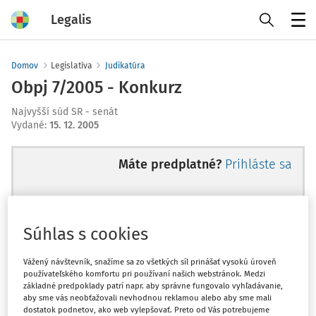
Legalis
Menu
Domov
Legislatíva
Judikatúra
Obpj 7/2005 - Konkurz
Najvyšší súd SR - senát
Vydané
:
15. 12. 2005
Máte predplatné?
Prihláste sa
Súhlas s cookies
Ups, zatiaľ ste si prečítali len
začiatok...
Vážený návštevník, snažíme sa zo všetkých síl prinášať vysokú úroveň
používateľského komfortu pri používaní našich webstránok. Medzi
základné predpoklady patrí napr. aby správne fungovalo vyhľadávanie,
aby sme vás neobťažovali nevhodnou reklamou alebo aby sme mali
Celý odborný obsah z tejto oblasti je
dostatok podnetov, ako web vylepšovať. Preto od Vás potrebujeme