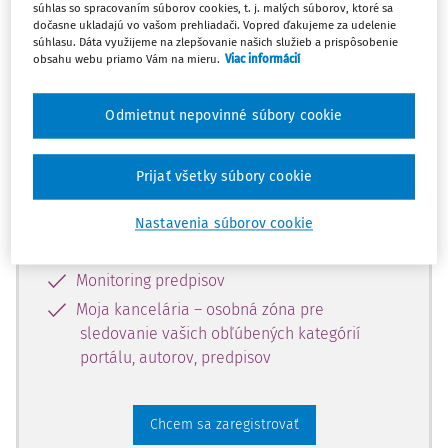
súhlas so spracovaním súborov cookies, t. j. malých súborov, ktoré sa
dostupný predplatiteľom portálu.
dočasne ukladajú vo vašom prehliadači. Vopred ďakujeme za udelenie
súhlasu. Dáta využijeme na zlepšovanie našich služieb a prispôsobenie
obsahu webu priamo Vám na mieru.
Viac informácií
Odomknite si prístup k odbornému
obsahu a získajte prístup na 10 dní
Odmietnut nepovinné súbory cookie
zdarma, stačí sa len zaregistrovať.
Prijať všetky súbory cookie
Vďaka registrácii získate prístup aj k
vybranému obsahu:
Nastavenia súborov cookie
Odborné články z časopisov
Monitoring predpisov
Moja kancelária – osobná zóna pre
sledovanie vašich obľúbených kategórií
portálu, autorov, predpisov
Chcem sa zaregistrovať