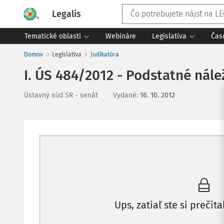
Legalis
Tematické oblasti
Webináre
Legislatíva
Čas
Domov
Legislatíva
Judikatúra
I. ÚS 484/2012 - Podstatné nálež
Ústavný súd SR - senát
Vydané
:
16. 10. 2012
Ups, zatiaľ ste si prečíta