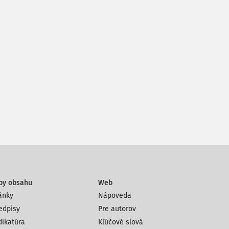
py obsahu
Web
ánky
Nápoveda
edpisy
Pre autorov
dikatúra
Kľúčové slová