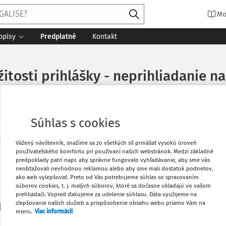
Mo
opisy
Predplatné
Kontakt
itosti prihlášky - neprihliadanie n
Súhlas s cookies
Vytlačiť
Vážený návštevník, snažíme sa zo všetkých síl prinášať vysokú úroveň
Máte predplatné?
Prihláste sa
používateľského komfortu pri používaní našich webstránok. Medzi základné
predpoklady patrí napr. aby správne fungovalo vyhľadávanie, aby sme vás
neobťažovali nevhodnou reklamou alebo aby sme mali dostatok podnetov,
Obľúbené
ako web vylepšovať. Preto od Vás potrebujeme súhlas so spracovaním
súborov cookies, t. j. malých súborov, ktoré sa dočasne ukladajú vo vašom
prehliadači. Vopred ďakujeme za udelenie súhlasu. Dáta využijeme na
Stiahnuť
zlepšovanie našich služieb a prispôsobenie obsahu webu priamo Vám na
li len začiatok...
mieru.
Viac informácií