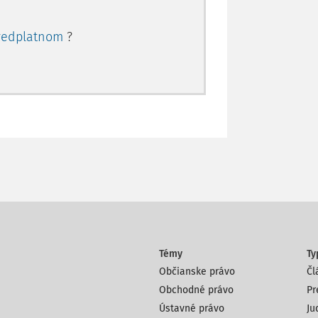
redplatnom
?
Témy
Ty
Občianske právo
Čl
Obchodné právo
Pr
Ústavné právo
Ju