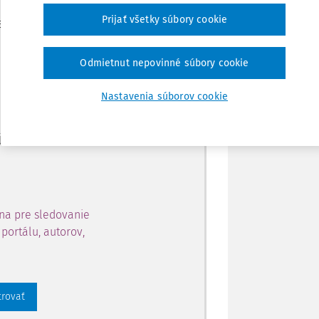
Zdieľať
Prijať všetky súbory cookie
je dostupný predplatiteľom
Poznámka
Odmietnut nepovinné súbory cookie
ahu a získajte prístup na 10
Nastavenia súborov cookie
 zaregistrovať.
 aj k vybranému obsahu:
na pre sledovanie
portálu, autorov,
trovať