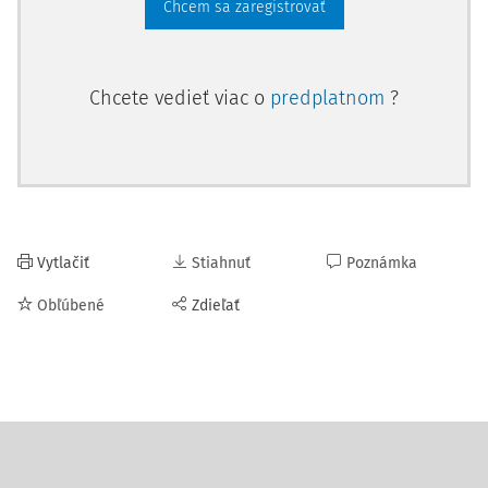
Chcem sa zaregistrovať
Chcete vedieť viac o
predplatnom
?
Vytlačiť
Stiahnuť
Poznámka
Obľúbené
Zdieľať