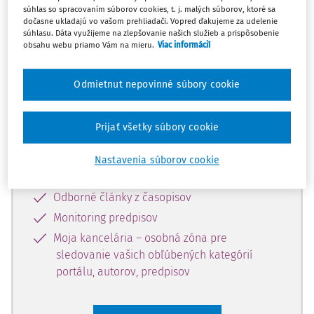
súhlas so spracovaním súborov cookies, t. j. malých súborov, ktoré sa
Celý odborný obsah z tejto oblasti je
dočasne ukladajú vo vašom prehliadači. Vopred ďakujeme za udelenie
súhlasu. Dáta využijeme na zlepšovanie našich služieb a prispôsobenie
dostupný predplatiteľom portálu.
obsahu webu priamo Vám na mieru.
Viac informácií
Odomknite si prístup k odbornému
Odmietnut nepovinné súbory cookie
obsahu a získajte prístup na 10 dní
zdarma, stačí sa len zaregistrovať.
Prijať všetky súbory cookie
Vďaka registrácii získate prístup aj k
Nastavenia súborov cookie
vybranému obsahu:
Odborné články z časopisov
Monitoring predpisov
Moja kancelária – osobná zóna pre
sledovanie vašich obľúbených kategórií
portálu, autorov, predpisov