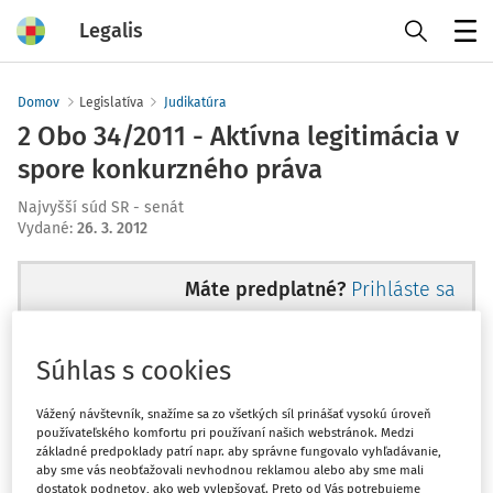
Legalis
Menu
Domov
Legislatíva
Judikatúra
2 Obo 34/2011 - Aktívna legitimácia v
spore konkurzného práva
Najvyšší súd SR - senát
Vydané
:
26. 3. 2012
Máte predplatné?
Prihláste sa
Súhlas s cookies
Ups, zatiaľ ste si prečítali len
Vážený návštevník, snažíme sa zo všetkých síl prinášať vysokú úroveň
používateľského komfortu pri používaní našich webstránok. Medzi
začiatok...
základné predpoklady patrí napr. aby správne fungovalo vyhľadávanie,
aby sme vás neobťažovali nevhodnou reklamou alebo aby sme mali
dostatok podnetov, ako web vylepšovať. Preto od Vás potrebujeme