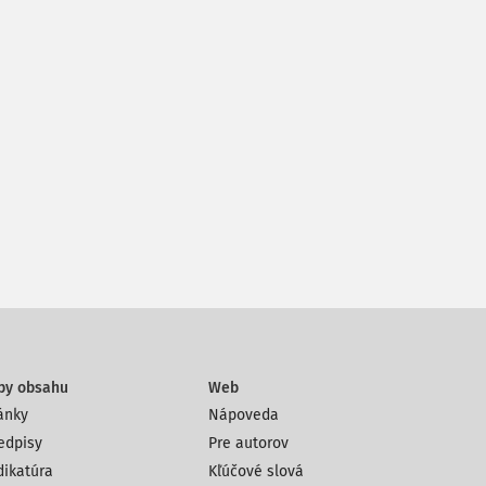
py obsahu
Web
ánky
Nápoveda
edpisy
Pre autorov
dikatúra
Kľúčové slová