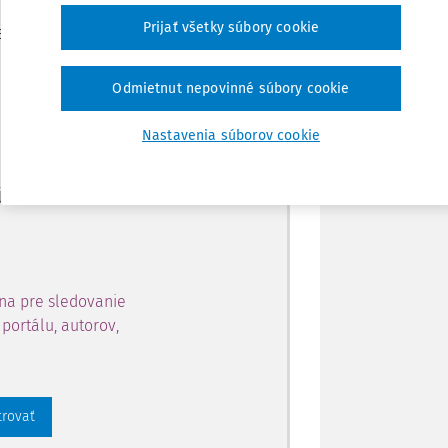
Zdieľať
Prijať všetky súbory cookie
je dostupný predplatiteľom
Poznámka
Odmietnut nepovinné súbory cookie
ahu a získajte prístup na 10
Nastavenia súborov cookie
 zaregistrovať.
 aj k vybranému obsahu:
na pre sledovanie
portálu, autorov,
trovať