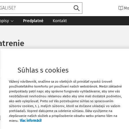
Mo
opisy
Predplatné
Kontakt
atrenie
Súhlas s cookies
Vytlačiť
Vážený návštevník, snažíme sa zo všetkých síl prinášať vysokú úroveň
Máte predplatné?
Prihláste sa
používateľského komfortu pri používaní našich webstránok. Medzi základné
predpoklady patrí napr. aby správne fungovalo vyhľadávanie, aby sme vás
neobťažovali nevhodnou reklamou alebo aby sme mali dostatok podnetov,
Obľúbené
ako web vylepšovať. Preto od Vás potrebujeme súhlas so spracovaním
súborov cookies, t. j. malých súborov, ktoré sa dočasne ukladajú vo vašom
prehliadači. Vopred ďakujeme za udelenie súhlasu. Dáta využijeme na
Stiahnuť
zlepšovanie našich služieb a prispôsobenie obsahu webu priamo Vám na
li len začiatok...
mieru.
Viac informácií