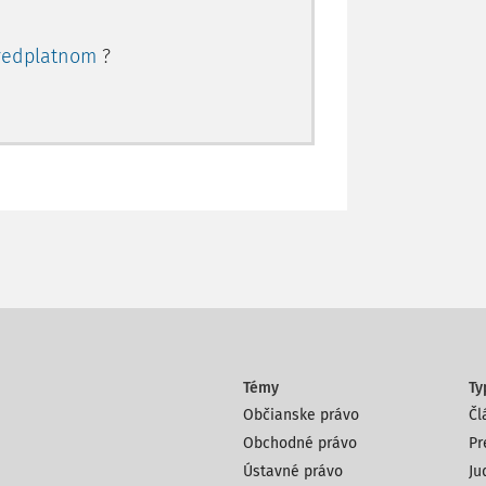
redplatnom
?
Témy
Ty
Občianske právo
Čl
Obchodné právo
Pr
Ústavné právo
Ju