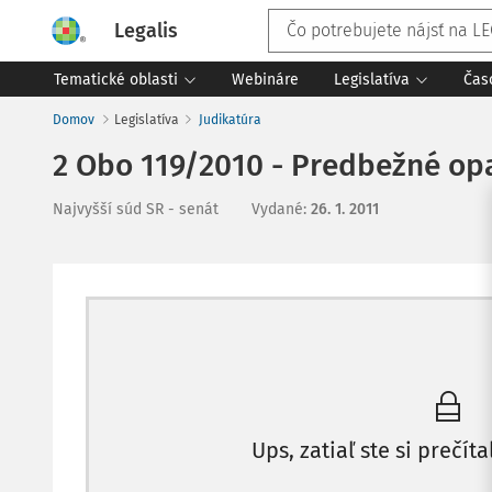
Legalis
Tematické oblasti
Webináre
Legislatíva
Čas
Domov
Legislatíva
Judikatúra
2 Obo 119/2010 - Predbežné op
Najvyšší súd SR - senát
Vydané
:
26. 1. 2011
Ups, zatiaľ ste si prečíta